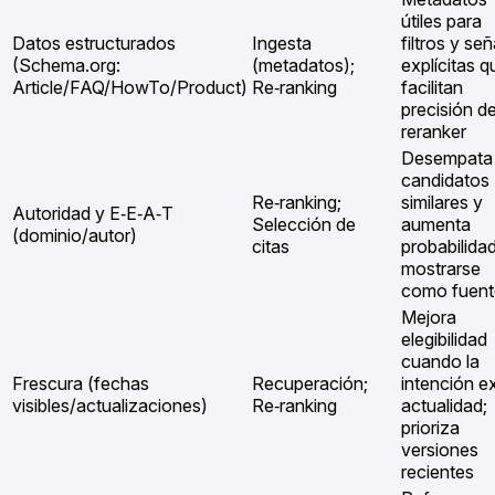
útiles para
Datos estructurados
Ingesta
filtros y se
(Schema.org:
(metadatos);
explícitas q
Article/FAQ/HowTo/Product)
Re‑ranking
facilitan
precisión de
reranker
Desempata
candidatos
Re‑ranking;
similares y
Autoridad y E‑E‑A‑T
Selección de
aumenta
(dominio/autor)
citas
probabilida
mostrarse
como fuent
Mejora
elegibilidad
cuando la
Frescura (fechas
Recuperación;
intención e
visibles/actualizaciones)
Re‑ranking
actualidad;
prioriza
versiones
recientes