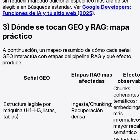
sin requerir marcado adicional específico más allá de ser
elegible en Búsqueda estándar. Ver
Google Developers:
Funciones de IA y tu sitio web (2025)
.
3) Dónde se tocan GEO y RAG: mapa
práctico
A continuación, un mapeo resumido de cómo cada señal
GEO interactúa con etapas del pipeline RAG y qué efecto
produce:
Etapas RAG más
Efecto
Señal GEO
afectadas
observab
Chunks
coherentes
temáticos;
Estructura legible por
Ingesta/Chunking;
embedding
máquina (H1–H3, listas,
Recuperación
más
tablas)
densa
informativo
mayor recal
semántico
Metadatos