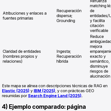
Refuerza
matching lé
Recuperación
de
Atribuciones y enlaces a
dispersa;
entidades/
fuentes primarias
Grounding
y facilita
citación
verificable
Reduce
ambigüedad
mejora
Claridad de entidades
Ingesta;
emparejami
(nombres propios y
Recuperación
exacto y
relaciones)
híbrida
semántico,
disminuye
riesgos de
alucinación
Este mapa se alinea con descripciones técnicas de RAG en
Elastic (2025)
y
IBM (2025)
, y con prácticas GEO
resumidas por
Search Engine Land (2025)
.
4) Ejemplo comparado: página