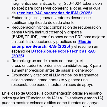
fragmentos semánticos (p. ej., 256–1024 tokens con
solape) para conservar coherencia local. Ver la guía
de
técnicas RAG avanzadas de IBM (2025)
.
Embeddings: se generan vectores densos que
codifican significado de cada chunk.
Recuperación híbrida: combinación de recuperación
densa (ANN/similitud coseno) y dispersa
(BM25/TF‑IDF), con fusiones como RRF para mejorar
el recall. Introducciones y prácticas en
Elastic
Enterprise Search: RAG (2025)
y el resumen en
español de
Datos.gob.es sobre técnicas RAG
(2025)
.
Re‑ranking: un modelo más costoso (p. ej.,
cross‑encoder) re‑ordena los candidatos top‑K para
aumentar precisión antes de pasar al generador.
Grounding y citación: el LLM recibe los fragmentos
seleccionados como contexto y genera una
respuesta que puede mostrar enlaces de apoyo.
En el caso de Google, la documentación oficial en español
indica que las “Funciones de IA” (AI Overviews y modo IA)
pueden mostrar enlaces a sitios como fuentes de apoyo,