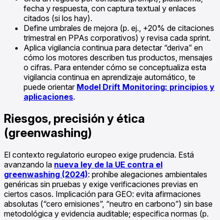
fecha y respuesta, con captura textual y enlaces
citados (si los hay).
Define umbrales de mejora (p. ej., +20% de citaciones
trimestral en PPAs corporativos) y revisa cada sprint.
Aplica vigilancia continua para detectar “deriva” en
cómo los motores describen tus productos, mensajes
o cifras. Para entender cómo se conceptualiza esta
vigilancia continua en aprendizaje automático, te
puede orientar
Model Drift Monitoring: principios y
aplicaciones
.
Riesgos, precisión y ética
(greenwashing)
El contexto regulatorio europeo exige prudencia. Está
avanzando la
nueva ley de la UE contra el
greenwashing (2024)
: prohíbe alegaciones ambientales
genéricas sin pruebas y exige verificaciones previas en
ciertos casos. Implicación para GEO: evita afirmaciones
absolutas (“cero emisiones”, “neutro en carbono”) sin base
metodológica y evidencia auditable; especifica normas (p.