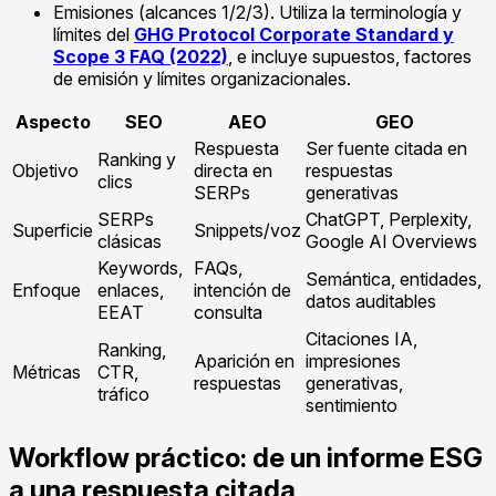
Emisiones (alcances 1/2/3). Utiliza la terminología y
límites del
GHG Protocol Corporate Standard y
Scope 3 FAQ (2022)
, e incluye supuestos, factores
de emisión y límites organizacionales.
Aspecto
SEO
AEO
GEO
Respuesta
Ser fuente citada en
Ranking y
Objetivo
directa en
respuestas
clics
SERPs
generativas
SERPs
ChatGPT, Perplexity,
Superficie
Snippets/voz
clásicas
Google AI Overviews
Keywords,
FAQs,
Semántica, entidades,
Enfoque
enlaces,
intención de
datos auditables
EEAT
consulta
Citaciones IA,
Ranking,
Aparición en
impresiones
Métricas
CTR,
respuestas
generativas,
tráfico
sentimiento
Workflow práctico: de un informe ESG
a una respuesta citada