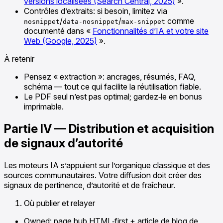
versions localisées (Search Central, 2025)
».
Contrôles d’extraits: si besoin, limitez via
/
/
comme
nosnippet
data-nosnippet
max-snippet
documenté dans «
Fonctionnalités d’IA et votre site
Web (Google, 2025)
».
À retenir
Pensez « extraction »: ancrages, résumés, FAQ,
schéma — tout ce qui facilite la réutilisation fiable.
Le PDF seul n’est pas optimal; gardez‑le en bonus
imprimable.
Partie IV — Distribution et acquisition
de signaux d’autorité
Les moteurs IA s’appuient sur l’organique classique et des
sources communautaires. Votre diffusion doit créer des
signaux de pertinence, d’autorité et de fraîcheur.
Où publier et relayer
Owned: page hub HTML‑first + article de blog de