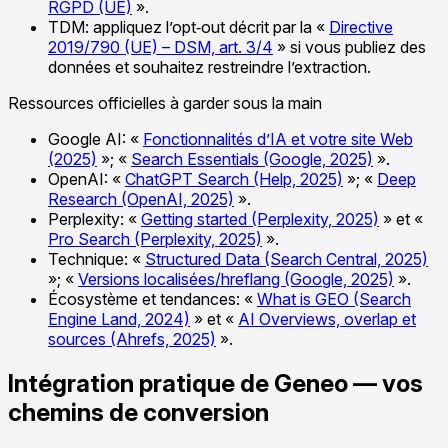
RGPD (UE)
».
TDM: appliquez l’opt‑out décrit par la «
Directive
2019/790 (UE) – DSM, art. 3/4
» si vous publiez des
données et souhaitez restreindre l’extraction.
Ressources officielles à garder sous la main
Google AI: «
Fonctionnalités d’IA et votre site Web
(2025)
»; «
Search Essentials (Google, 2025)
».
OpenAI: «
ChatGPT Search (Help, 2025)
»; «
Deep
Research (OpenAI, 2025)
».
Perplexity: «
Getting started (Perplexity, 2025)
» et «
Pro Search (Perplexity, 2025)
».
Technique: «
Structured Data (Search Central, 2025)
»; «
Versions localisées/hreflang (Google, 2025)
».
Écosystème et tendances: «
What is GEO (Search
Engine Land, 2024)
» et «
AI Overviews, overlap et
sources (Ahrefs, 2025)
».
Intégration pratique de Geneo — vos
chemins de conversion