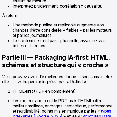
erreurs de mesure.
Interprétez prudemment: corrélation ≠ causalité.
À retenir
Une méthode publiée et réplicable augmente vos
chances d’être considérés « fiables » par les moteurs
et par les journalistes.
La conformité n’est pas optionnelle; assumez vos
limites et licences.
Partie III — Packaging IA‑first: HTML,
schémas et structure qui « croche »
Vous pouvez avoir d’excellentes données sans jamais être
cité… si votre packaging n’est pas « IA‑first ».
HTML‑first (PDF en complément)
Les moteurs indexent le PDF, mais l’HTML offre
meilleur maillage, ancrages, sémantique, performance
et réutilisabilité, points mis en musique par les «
types
indexables (Google, 2025)
» et les «
Structured Data