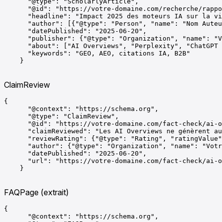
      "@type": "ScholarlyArticle",

      "@id": "https://votre-domaine.com/recherche/rappo
      "headline": "Impact 2025 des moteurs IA sur la vi
      "author": [{"@type": "Person", "name": "Nom Auteu
      "datePublished": "2025-06-20",

      "publisher": {"@type": "Organization", "name": "V
      "about": ["AI Overviews", "Perplexity", "ChatGPT 
      "keywords": "GEO, AEO, citations IA, B2B"

    }

ClaimReview
{

      "@context": "https://schema.org",

      "@type": "ClaimReview",

      "@id": "https://votre-domaine.com/fact-check/ai-o
      "claimReviewed": "Les AI Overviews ne génèrent au
      "reviewRating": {"@type": "Rating", "ratingValue"
      "author": {"@type": "Organization", "name": "Votr
      "datePublished": "2025-06-20",

      "url": "https://votre-domaine.com/fact-check/ai-o
    }

FAQPage (extrait)
{

      "@context": "https://schema.org",
