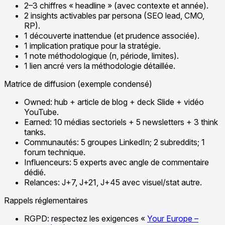
2–3 chiffres « headline » (avec contexte et année).
2 insights activables par persona (SEO lead, CMO,
RP).
1 découverte inattendue (et prudence associée).
1 implication pratique pour la stratégie.
1 note méthodologique (n, période, limites).
1 lien ancré vers la méthodologie détaillée.
Matrice de diffusion (exemple condensé)
Owned: hub + article de blog + deck Slide + vidéo
YouTube.
Earned: 10 médias sectoriels + 5 newsletters + 3 think
tanks.
Communautés: 5 groupes LinkedIn; 2 subreddits; 1
forum technique.
Influenceurs: 5 experts avec angle de commentaire
dédié.
Relances: J+7, J+21, J+45 avec visuel/stat autre.
Rappels réglementaires
RGPD: respectez les exigences «
Your Europe –