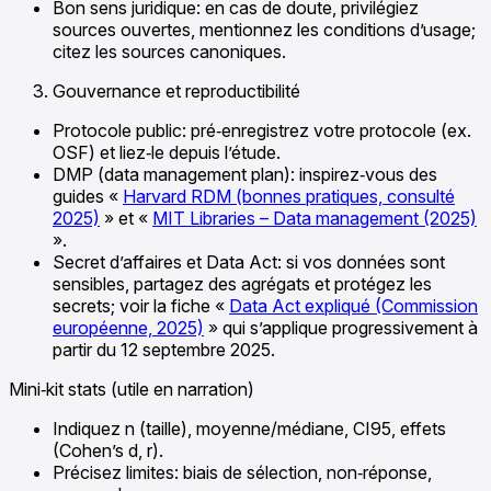
Bon sens juridique: en cas de doute, privilégiez
sources ouvertes, mentionnez les conditions d’usage;
citez les sources canoniques.
Gouvernance et reproductibilité
Protocole public: pré‑enregistrez votre protocole (ex.
OSF) et liez‑le depuis l’étude.
DMP (data management plan): inspirez‑vous des
guides «
Harvard RDM (bonnes pratiques, consulté
2025)
» et «
MIT Libraries – Data management (2025)
».
Secret d’affaires et Data Act: si vos données sont
sensibles, partagez des agrégats et protégez les
secrets; voir la fiche «
Data Act expliqué (Commission
européenne, 2025)
» qui s’applique progressivement à
partir du 12 septembre 2025.
Mini‑kit stats (utile en narration)
Indiquez n (taille), moyenne/médiane, CI95, effets
(Cohen’s d, r).
Précisez limites: biais de sélection, non‑réponse,