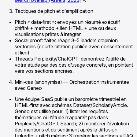
Tactiques de pitch et d’amplification
Pitch « data‑first »: envoyez un résumé exécutif
chiffré + méthodo + lien HTML + une ou deux
visualisations prêtes à intégrer.
Social proof: faites réagir 3–5 leaders d’opinion
sectoriels (courte citation publiée avec consentement
et lien).
Threads Perplexity/ChatGPT: démontrez l’utilité de
votre étude par des cas d’usage concrets, en pointant
vers vos sections ancrées.
Mini‑cas (anonymisé) — Orchestration instrumentée
avec Geneo
Une équipe SaaS publie un baromètre trimestriel en
HTML‑first avec schémas Dataset/ScholarlyArticle.
Geneo est utilisé pour: 1) lister les requêtes
thématiques où l’étude n’apparaît pas dans
Perplexity/ChatGPT Search; 2) monitorer l’évolution
des mentions et du sentiment après la diffusion
LinkedIn + pitch médias; 3) repérer les sections « FAQ