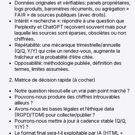
Données originales et vérifiables: panels propriétaires,
logs produits, baromètres récurrents, ou agrégation »
FAIR » de sources publiques (avec droits).
Intérêt « recherche »: répondre à une question que
Perplexity et ChatGPT reçoivent souvent mais pour
laquelle les sources sont éparses, obsolètes ou non
chiffrées.
Répétabilité: une mécanique trimestrielle/annuelle
(Q/Q, Y/Y) qui crée un rendez‑vous, augmente la
fraîcheur et la probabilité d’être citée.
Opposabilité: méthodologie publiée, définition des
termes, limites assumées.
Matrice de décision rapide (à cocher)
Notre question résout‑elle un vrai pain point marché ?
Pouvons‑nous produire des chiffres introuvables
ailleurs ?
Avons‑nous les bases légales et l’éthique data
(RGPD/TDM) pour collecter/publier ?
Pourrons‑nous mettre à jour à cadence stable (Q/Q,
Y/Y) ?
Le format final sera‑t‑il exploitable par IA (HTML +