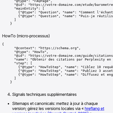
      "@type": "FAQPage",

      "@id": "https://votre-domaine.com/etude/barometre
      "mainEntity": [

        {"@type": "Question", "name": "Comment l'échant
        {"@type": "Question", "name": "Puis-je réutilis
      ]

    }

HowTo (micro‑processus)
{

      "@context": "https://schema.org",

      "@type": "HowTo",

      "@id": "https://votre-domaine.com/guide/citations
      "name": "Obtenir des citations par Perplexity en 
      "step": [

        {"@type": "HowToStep", "name": "Ciblez 10 requê
        {"@type": "HowToStep", "name": "Publiez 3 asset
        {"@type": "HowToStep", "name": "Diffusez et eng
      ]

    }

Signals techniques supplémentaires
Sitemaps et canonicals: mettez à jour à chaque
version; gérez les versions locales via «
hreflang et