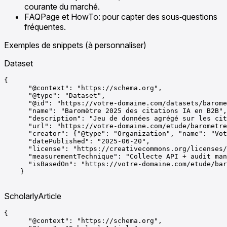
courante du marché.
FAQPage et HowTo: pour capter des sous‑questions
fréquentes.
Exemples de snippets (à personnaliser)
Dataset
{

      "@context": "https://schema.org",

      "@type": "Dataset",

      "@id": "https://votre-domaine.com/datasets/barome
      "name": "Baromètre 2025 des citations IA en B2B",

      "description": "Jeu de données agrégé sur les cit
      "url": "https://votre-domaine.com/etude/barometre
      "creator": {"@type": "Organization", "name": "Vot
      "datePublished": "2025-06-20",

      "license": "https://creativecommons.org/licenses/
      "measurementTechnique": "Collecte API + audit man
      "isBasedOn": "https://votre-domaine.com/etude/bar
    }

ScholarlyArticle
{

      "@context": "https://schema.org",
