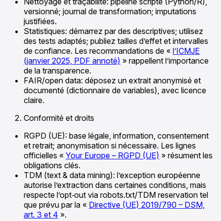
Nettoyage et traçabilité: pipeline scripté (Python/R),
versionné; journal de transformation; imputations
justifiées.
Statistiques: démarrez par des descriptives; utilisez
des tests adaptés; publiez tailles d’effet et intervalles
de confiance. Les recommandations de «
l’ICMJE
(janvier 2025, PDF annoté)
» rappellent l’importance
de la transparence.
FAIR/open data: déposez un extrait anonymisé et
documenté (dictionnaire de variables), avec licence
claire.
Conformité et droits
RGPD (UE): base légale, information, consentement
et retrait; anonymisation si nécessaire. Les lignes
officielles «
Your Europe – RGPD (UE)
» résument les
obligations clés.
TDM (text & data mining): l’exception européenne
autorise l’extraction dans certaines conditions, mais
respecte l’opt‑out via robots.txt/TDM reservation tel
que prévu par la «
Directive (UE) 2019/790 – DSM,
art. 3 et 4
».