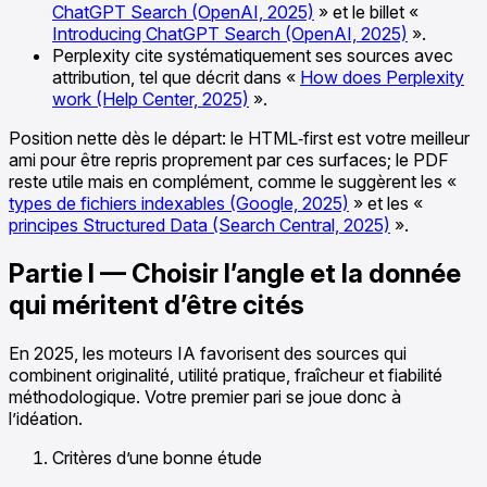
ChatGPT Search (OpenAI, 2025)
» et le billet «
Introducing ChatGPT Search (OpenAI, 2025)
».
Perplexity cite systématiquement ses sources avec
attribution, tel que décrit dans «
How does Perplexity
work (Help Center, 2025)
».
Position nette dès le départ: le HTML‑first est votre meilleur
ami pour être repris proprement par ces surfaces; le PDF
reste utile mais en complément, comme le suggèrent les «
types de fichiers indexables (Google, 2025)
» et les «
principes Structured Data (Search Central, 2025)
».
Partie I — Choisir l’angle et la donnée
qui méritent d’être cités
En 2025, les moteurs IA favorisent des sources qui
combinent originalité, utilité pratique, fraîcheur et fiabilité
méthodologique. Votre premier pari se joue donc à
l’idéation.
Critères d’une bonne étude