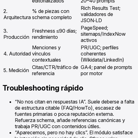
editorializados
20–40 prompts
Rich Results Test;
2.
% de piezas con
validadores de
Arquitectura
schema completo
JSON‑LD
PageSpeed;
3.
Freshness ≤90 días;
sitemaps/IndexNow
Producción
rendimiento
activos
Menciones y
PR/UGC; perfiles
4. Autoridad
vínculos
coherentes
contextuales
(Wikidata/LinkedIn)
Citas/CTR/tráfico de
GA4; panel de prompts
5. Medición
referencia
por motor
Troubleshooting rápido
“No nos citan en respuestas IA”. Suele deberse a falta
de estructura citable (FAQ/HowTo), escasez de
fuentes primarias o poca reputación externa.
Refuerza schema, añade referencias canónicas y
trabaja PR/UGC con contenidos útiles.
“Aparecemos, pero no hay clics”. El módulo satisface