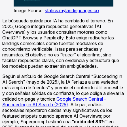
Image Source:
statics.mylandingpages.co
La búsqueda guiada por IA ha cambiado el terreno. En
2025, Google integra respuestas generativas (AI
Overviews) y los usuarios consultan motores como
ChatGPT Browse y Perplexity. Esto exige rediseñar las
landings comerciales como fuentes modulares de
conocimiento verificable, listas para ser citadas y
resumidas. El objetivo no es “trucar” el algoritmo, sino
facilitar respuestas claras, con evidencia y estructura que
los modelos puedan extraer sin ambigüedades.
Según el artículo de Google Search Central “Succeeding in
AI Search” (mayo de 2025), la IA “enlaza a una variedad
más amplia de fuentes” y premia el contenido útil, accesible
y con señales sólidas de confianza, lo que obliga a elevar la
calidad on-page y técnica
Google Search Central –
Succeeding in AI Search (2025)
. A la par, análisis
sectoriales reportaron caídas muy significativas de los
featured snippets cuando aparece AI Overviews; por
ejemplo, Superprompt estimó una
“caída del 83%”
en