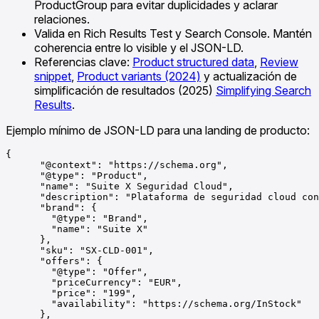
ProductGroup para evitar duplicidades y aclarar
relaciones.
Valida en Rich Results Test y Search Console. Mantén
coherencia entre lo visible y el JSON-LD.
Referencias clave:
Product structured data
,
Review
snippet
,
Product variants (2024)
y actualización de
simplificación de resultados (2025)
Simplifying Search
Results
.
Ejemplo mínimo de JSON-LD para una landing de producto:
{

      "@context": "https://schema.org",

      "@type": "Product",

      "name": "Suite X Seguridad Cloud",

      "description": "Plataforma de seguridad cloud con
      "brand": {

        "@type": "Brand",

        "name": "Suite X"

      },

      "sku": "SX-CLD-001",

      "offers": {

        "@type": "Offer",

        "priceCurrency": "EUR",

        "price": "199",

        "availability": "https://schema.org/InStock"

      },
