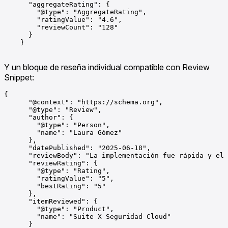
      "aggregateRating": {

        "@type": "AggregateRating",

        "ratingValue": "4.6",

        "reviewCount": "128"

      }

    }

Y un bloque de reseña individual compatible con Review
Snippet:
{

      "@context": "https://schema.org",

      "@type": "Review",

      "author": {

        "@type": "Person",

        "name": "Laura Gómez"

      },

      "datePublished": "2025-06-18",

      "reviewBody": "La implementación fue rápida y el 
      "reviewRating": {

        "@type": "Rating",

        "ratingValue": "5",

        "bestRating": "5"

      },

      "itemReviewed": {

        "@type": "Product",

        "name": "Suite X Seguridad Cloud"

      }
