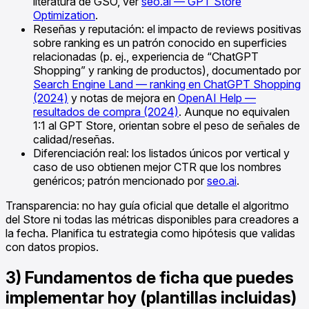
literatura de GSO, ver
seo.ai — GPT Store
Optimization
.
Reseñas y reputación: el impacto de reviews positivas
sobre ranking es un patrón conocido en superficies
relacionadas (p. ej., experiencia de “ChatGPT
Shopping” y ranking de productos), documentado por
Search Engine Land — ranking en ChatGPT Shopping
(2024)
y notas de mejora en
OpenAI Help —
resultados de compra (2024)
. Aunque no equivalen
1:1 al GPT Store, orientan sobre el peso de señales de
calidad/reseñas.
Diferenciación real: los listados únicos por vertical y
caso de uso obtienen mejor CTR que los nombres
genéricos; patrón mencionado por
seo.ai
.
Transparencia: no hay guía oficial que detalle el algoritmo
del Store ni todas las métricas disponibles para creadores a
la fecha. Planifica tu estrategia como hipótesis que validas
con datos propios.
3) Fundamentos de ficha que puedes
implementar hoy (plantillas incluidas)