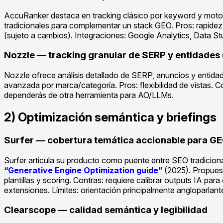
AccuRanker destaca en tracking clásico por keyword y motor
tradicionales para complementar un stack GEO. Pros: rapidez
(sujeto a cambios). Integraciones: Google Analytics, Data St
Nozzle — tracking granular de SERP y entidades 
Nozzle ofrece análisis detallado de SERP, anuncios y entid
avanzada por marca/categoría. Pros: flexibilidad de vistas. C
dependerás de otra herramienta para AO/LLMs.
2) Optimización semántica y briefings
Surfer — cobertura temática accionable para G
Surfer articula su producto como puente entre SEO tradiciona
“Generative Engine Optimization guide”
(2025). Propuest
plantillas y scoring. Contras: requiere calibrar outputs IA par
extensiones. Límites: orientación principalmente angloparlant
Clearscope — calidad semántica y legibilidad