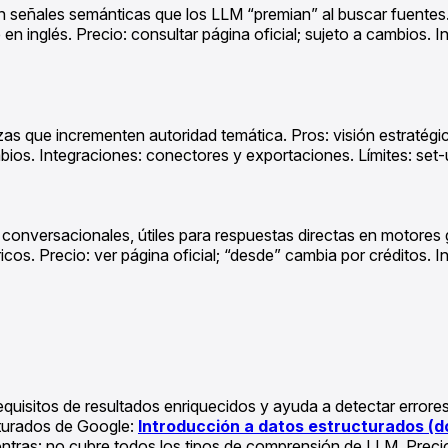
on señales semánticas que los LLM “premian” al buscar fuentes
en inglés. Precio: consultar página oficial; sujeto a cambios.
iezas que incrementen autoridad temática. Pros: visión estratég
bios. Integraciones: conectores y exportaciones. Límites: set-u
 conversacionales, útiles para respuestas directas en motores 
ricos. Precio: ver página oficial; “desde” cambia por créditos.
requisitos de resultados enriquecidos y ayuda a detectar error
cturados de Google:
Introducción a datos estructurados (do
 Contras: no cubre todos los tipos de comprensión de LLM. Preci