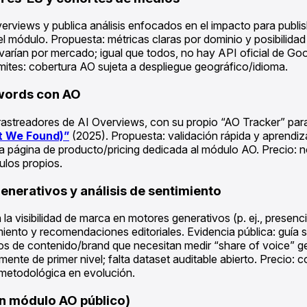
erviews y publica análisis enfocados en el impacto para publi
 módulo. Propuesta: métricas claras por dominio y posibilidad
 varían por mercado; igual que todos, no hay API oficial de Go
ites: cobertura AO sujeta a despliegue geográfico/idioma.
ywords con AO
astreadores de AI Overviews, con su propio “AO Tracker” para 
t We Found)”
(2025). Propuesta: validación rápida y aprendi
ta página de producto/pricing dedicada al módulo AO. Precio: n
ulos propios.
nerativos y análisis de sentimiento
a visibilidad de marca en motores generativos (p. ej., presen
miento y recomendaciones editoriales. Evidencia pública: guía
os de contenido/brand que necesitan medir “share of voice” ge
ente de primer nivel; falta dataset auditable abierto. Precio: c
a metodológica en evolución.
in módulo AO público)