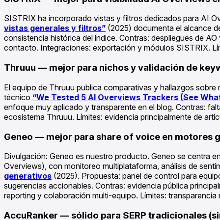
SISTRIX ha incorporado vistas y filtros dedicados para AI Ov
vistas generales y filtros”
(2025) documenta el alcance del
consistencia histórica del índice. Contras: despliegues de AO
contacto. Integraciones: exportación y módulos SISTRIX. Lím
Thruuu — mejor para nichos y validación de ke
El equipo de Thruuu publica comparativas y hallazgos sobre r
técnico
“We Tested 5 AI Overviews Trackers (See Wha
enfoque muy aplicado y transparente en el blog. Contras: fal
ecosistema Thruuu. Límites: evidencia principalmente de artíc
Geneo — mejor para share of voice en motores ge
Divulgación: Geneo es nuestro producto. Geneo se centra en l
Overviews), con monitoreo multiplataforma, análisis de senti
generativos
(2025). Propuesta: panel de control para equip
sugerencias accionables. Contras: evidencia pública principalm
reporting y colaboración multi-equipo. Límites: transparenci
AccuRanker — sólido para SERP tradicionales (s