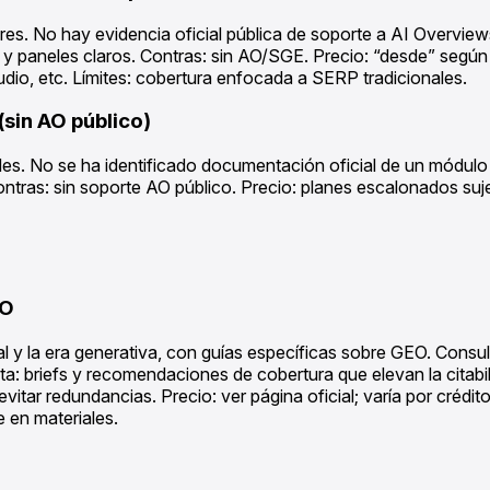
es. No hay evidencia oficial pública de soporte a AI Overvie
 y paneles claros. Contras: sin AO/SGE. Precio: “desde” según 
udio, etc. Límites: cobertura enfocada a SERP tradicionales.
(sin AO público)
ades. No se ha identificado documentación oficial de un módul
ontras: sin soporte AO público. Precio: planes escalonados suj
EO
l y la era generativa, con guías específicas sobre GEO. Consult
a: briefs y recomendaciones de cobertura que elevan la citabili
a evitar redundancias. Precio: ver página oficial; varía por cré
e en materiales.