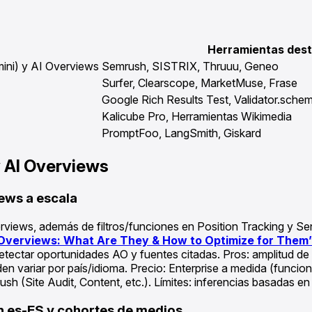
Herramientas des
mini) y AI Overviews
Semrush, SISTRIX, Thruuu, Geneo
Surfer, Clearscope, MarketMuse, Frase
Google Rich Results Test, Validator.sche
Kalicube Pro, Herramientas Wikimedia
PromptFoo, LangSmith, Giskard
y AI Overviews
ews a escala
erviews, además de filtros/funciones en Position Tracking y S
 Overviews: What Are They & How to Optimize for Them
etectar oportunidades AO y fuentes citadas. Pros: amplitud de 
en variar por país/idioma. Precio: Enterprise a medida (funci
ush (Site Audit, Content, etc.). Límites: inferencias basadas 
n es-ES y cohortes de medios