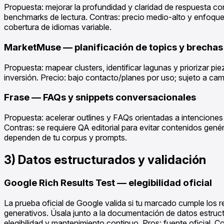
Propuesta: mejorar la profundidad y claridad de respuesta c
benchmarks de lectura. Contras: precio medio-alto y enfoque 
cobertura de idiomas variable.
MarketMuse — planificación de topics y brechas
Propuesta: mapear clusters, identificar lagunas y priorizar p
inversión. Precio: bajo contacto/planes por uso; sujeto a cam
Frase — FAQs y snippets conversacionales
Propuesta: acelerar outlines y FAQs orientadas a intenciones
Contras: se requiere QA editorial para evitar contenidos gené
dependen de tu corpus y prompts.
3) Datos estructurados y validación
Google Rich Results Test — elegibilidad oficial
La prueba oficial de Google valida si tu marcado cumple los 
generativos. Úsala junto a la documentación de datos estru
elegibilidad y mantenimiento continuo. Pros: fuente oficial.