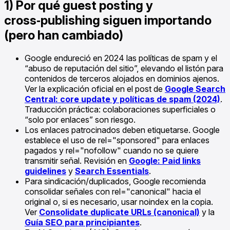
1) Por qué guest posting y
cross‑publishing siguen importando
(pero han cambiado)
Google endureció en 2024 las políticas de spam y el
“abuso de reputación del sitio”, elevando el listón para
contenidos de terceros alojados en dominios ajenos.
Ver la explicación oficial en el post de
Google Search
Central: core update y políticas de spam (2024)
.
Traducción práctica: colaboraciones superficiales o
“solo por enlaces” son riesgo.
Los enlaces patrocinados deben etiquetarse. Google
establece el uso de rel="sponsored" para enlaces
pagados y rel="nofollow" cuando no se quiere
transmitir señal. Revisión en
Google: Paid links
guidelines
y
Search Essentials
.
Para sindicación/duplicados, Google recomienda
consolidar señales con rel="canonical" hacia el
original o, si es necesario, usar noindex en la copia.
Ver
Consolidate duplicate URLs (canonical)
y la
Guía SEO para principiantes
.