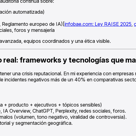
 auditoría continua sobre:
ación automatizada)
 Reglamento europeo de IA)[
infobae.com: Ley RAISE 2025
,
iales, foros y mensajería
 avanzada, equipos coordinados y una ética visible.
po real: frameworks y tecnologías que ma
ener una crisis reputacional. En mi experiencia con empresas m
 de incidentes negativos más de un 40% en comparativas sect
 + producto + ejecutivos + tópicos sensibles)
IA Overview, ChatGPT, Perplexity, redes sociales, foros.
alos (volumen, tono negativo, viralidad de controversia).
torial y segmentación geográfica.