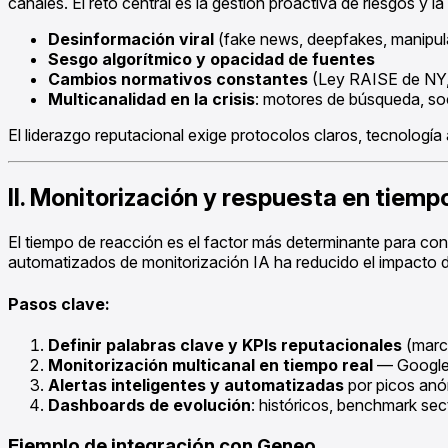
canales. El reto central es la gestión proactiva de riesgos y la
Desinformación viral
(fake news, deepfakes, manipul
Sesgo algorítmico y opacidad de fuentes
Cambios normativos constantes
(Ley RAISE de NY,
Multicanalidad en la crisis
: motores de búsqueda, soc
El liderazgo reputacional exige protocolos claros, tecnología
II. Monitorización y respuesta en tiem
El tiempo de reacción es el factor más determinante para cont
automatizados de monitorización IA ha reducido el impacto
Pasos clave:
Definir palabras clave y KPIs reputacionales
(marca
Monitorización multicanal en tiempo real
— Google, 
Alertas inteligentes y automatizadas
por picos anóm
Dashboards de evolución
: históricos, benchmark sec
Ejemplo de integración con Geneo