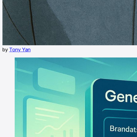
by
Tony Yan