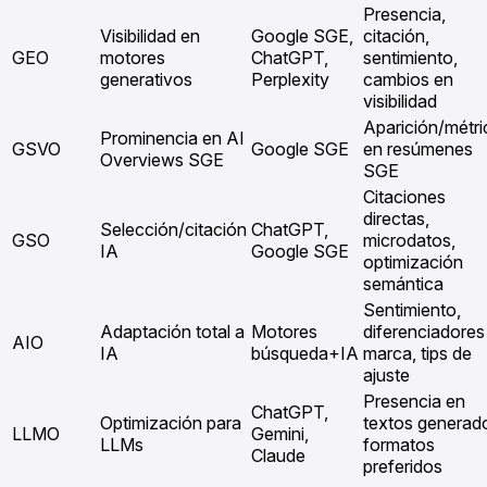
Presencia,
Visibilidad en
Google SGE,
citación,
GEO
motores
ChatGPT,
sentimiento,
generativos
Perplexity
cambios en
visibilidad
Aparición/métri
Prominencia en AI
GSVO
Google SGE
en resúmenes
Overviews SGE
SGE
Citaciones
directas,
Selección/citación
ChatGPT,
GSO
microdatos,
IA
Google SGE
optimización
semántica
Sentimiento,
Adaptación total a
Motores
diferenciadores
AIO
IA
búsqueda+IA
marca, tips de
ajuste
Presencia en
ChatGPT,
Optimización para
textos generad
LLMO
Gemini,
LLMs
formatos
Claude
preferidos