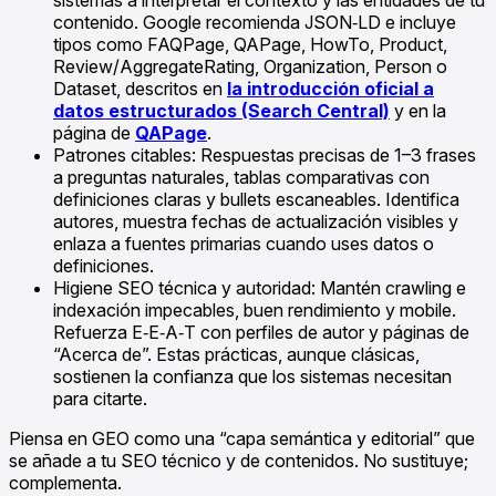
sistemas a interpretar el contexto y las entidades de tu
contenido. Google recomienda JSON‑LD e incluye
tipos como FAQPage, QAPage, HowTo, Product,
Review/AggregateRating, Organization, Person o
Dataset, descritos en
la introducción oficial a
datos estructurados (Search Central)
y en la
página de
QAPage
.
Patrones citables: Respuestas precisas de 1–3 frases
a preguntas naturales, tablas comparativas con
definiciones claras y bullets escaneables. Identifica
autores, muestra fechas de actualización visibles y
enlaza a fuentes primarias cuando uses datos o
definiciones.
Higiene SEO técnica y autoridad: Mantén crawling e
indexación impecables, buen rendimiento y mobile.
Refuerza E‑E‑A‑T con perfiles de autor y páginas de
“Acerca de”. Estas prácticas, aunque clásicas,
sostienen la confianza que los sistemas necesitan
para citarte.
Piensa en GEO como una “capa semántica y editorial” que
se añade a tu SEO técnico y de contenidos. No sustituye;
complementa.