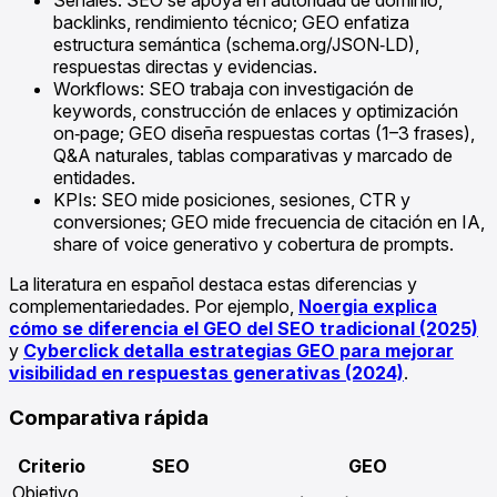
Señales: SEO se apoya en autoridad de dominio,
backlinks, rendimiento técnico; GEO enfatiza
estructura semántica (schema.org/JSON‑LD),
respuestas directas y evidencias.
Workflows: SEO trabaja con investigación de
keywords, construcción de enlaces y optimización
on‑page; GEO diseña respuestas cortas (1–3 frases),
Q&A naturales, tablas comparativas y marcado de
entidades.
KPIs: SEO mide posiciones, sesiones, CTR y
conversiones; GEO mide frecuencia de citación en IA,
share of voice generativo y cobertura de prompts.
La literatura en español destaca estas diferencias y
complementariedades. Por ejemplo,
Noergia explica
cómo se diferencia el GEO del SEO tradicional (2025)
y
Cyberclick detalla estrategias GEO para mejorar
visibilidad en respuestas generativas (2024)
.
Comparativa rápida
Criterio
SEO
GEO
Objetivo