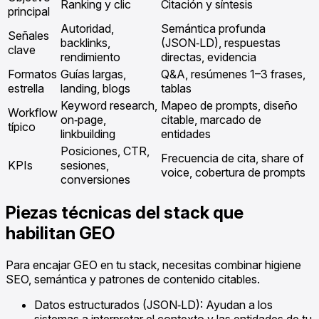
Ranking y clic
Citación y síntesis
principal
Autoridad,
Semántica profunda
Señales
backlinks,
(JSON‑LD), respuestas
clave
rendimiento
directas, evidencia
Formatos
Guías largas,
Q&A, resúmenes 1–3 frases,
estrella
landing, blogs
tablas
Keyword research,
Mapeo de prompts, diseño
Workflow
on‑page,
citable, marcado de
típico
linkbuilding
entidades
Posiciones, CTR,
Frecuencia de cita, share of
KPIs
sesiones,
voice, cobertura de prompts
conversiones
Piezas técnicas del stack que
habilitan GEO
Para encajar GEO en tu stack, necesitas combinar higiene
SEO, semántica y patrones de contenido citables.
Datos estructurados (JSON‑LD): Ayudan a los