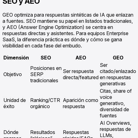
SEO y AEO
GEO optimiza para respuestas sintéticas de IA que enlazan
a fuentes. SEO mantiene su papel en listados tradicionales,
y AEO (Answer Engine Optimization) se centra en
respuestas directas y asistentes. Para equipos Enterprise
SaaS, la diferencia práctica es dónde y cómo se gana
visibilidad en cada fase del embudo.
Dimensión
SEO
AEO
GEO
Ser
Posiciones en
Ser respuesta
citado/enlazado
Objetivo
SERP
directa/featured
en respuestas
tradicionales
generativas
Citas, share of
voice
Unidad de
Ranking/CTR
Aparición como
generativo,
éxito
orgánico
respuesta
diversidad de
fuentes
AI Overviews,
respuestas de
Dónde
Resultados
Respuestas
LLMs,