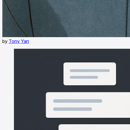
by
Tony Yan