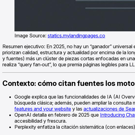
Image Source:
statics.mylandingpages.co
Resumen ejecutivo: En 2025, no hay un “ganador” universal 
priorizan calidad, estructura y actualidad por encima de la lo
y fuentes) más un clúster de piezas cortas enfocadas en una
realiza “query fan‑out”, lo que premia páginas legibles para LL
Contexto: cómo citan fuentes los mot
Google explica que las funcionalidades de IA (AI Overv
búsqueda clásica; además, pueden ampliar la consulta m
features and your website
y las
actualizaciones de Se
OpenAI detalla en febrero de 2025 que
Introducing Ch
accesibilidad y frescura.
Perplexity enfatiza la citación sistemática (con enlaces