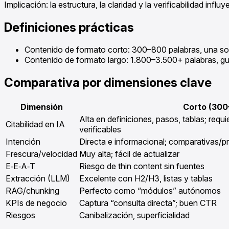
Implicación: la estructura, la claridad y la verificabilidad inf
Definiciones prácticas
Contenido de formato corto: 300–800 palabras, una sola
Contenido de formato largo: 1.800–3.500+ palabras, guía
Comparativa por dimensiones clave
Dimensión
Corto (300
Alta en definiciones, pasos, tablas; requ
Citabilidad en IA
verificables
Intención
Directa e informacional; comparativas/pr
Frescura/velocidad
Muy alta; fácil de actualizar
E‑E‑A‑T
Riesgo de thin content sin fuentes
Extracción (LLM)
Excelente con H2/H3, listas y tablas
RAG/chunking
Perfecto como “módulos” autónomos
KPIs de negocio
Captura “consulta directa”; buen CTR
Riesgos
Canibalización, superficialidad