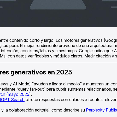
entre contenido corto y largo. Los motores generativos (Goo
ngitud pura. El mejor rendimiento proviene de una arquitectura 
 intención, con listas/tablas y timestamps. Google indica que
Ms, con datos verificables y módulos claros. Medir citación y sh
ores generativos en 2025
iews y AI Mode) “ayudan a llegar al meollo” y muestran un conj
ediante “query fan‑out” para cubrir subtemas relacionados, se
arch (mayo 2025)
.
atGPT Search
ofrece respuestas con enlaces a fuentes relevant
) y la colaboración editorial, como describe su
Perplexity Publ