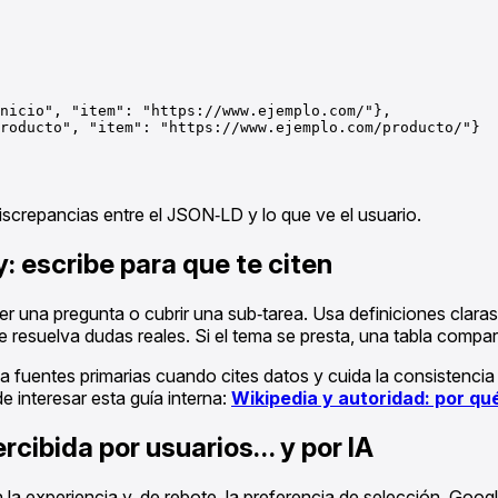
nicio", "item": "https://www.ejemplo.com/"},

roducto", "item": "https://www.ejemplo.com/producto/"}

iscrepancias entre el JSON‑LD y lo que ve el usuario.
: escribe para que te citen
una pregunta o cubrir una sub‑tarea. Usa definiciones claras 
 resuelva dudas reales. Si el tema se presta, una tabla compar
za a fuentes primarias cuando cites datos y cuida la consistenci
e interesar esta guía interna:
Wikipedia y autoridad: por qué
rcibida por usuarios… y por IA
 la experiencia y, de rebote, la preferencia de selección. Goo