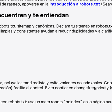
l de rastreo, apoyarse en la
introducción a robots.txt
(Searc
ncuentren y te entiendan
ots.txt, sitemap y canónicas. Declara tu sitemap en robots.tx
mpias y consistentes ayudan a reducir duplicidades y a clarific
incluye lastmod realista y evita variantes no indexables. Goog
zación) facilita el control. Evita confiar en changefreq/priorit
 con robots.txt: usa un meta robots "noindex" en la página para