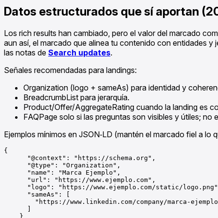
Datos estructurados que sí aportan (2
Los rich results han cambiado, pero el valor del marcado com
aun así, el marcado que alinea tu contenido con entidades y je
las notas de
Search updates
.
Señales recomendadas para landings:
Organization (logo + sameAs) para identidad y coherenc
BreadcrumbList para jerarquía.
Product/Offer/AggregateRating cuando la landing es com
FAQPage solo si las preguntas son visibles y útiles; no e
Ejemplos mínimos en JSON‑LD (mantén el marcado fiel a lo qu
{

      "@context": "https://schema.org",

      "@type": "Organization",

      "name": "Marca Ejemplo",

      "url": "https://www.ejemplo.com",

      "logo": "https://www.ejemplo.com/static/logo.png"
      "sameAs": [

        "https://www.linkedin.com/company/marca-ejemplo
      ]

    }
