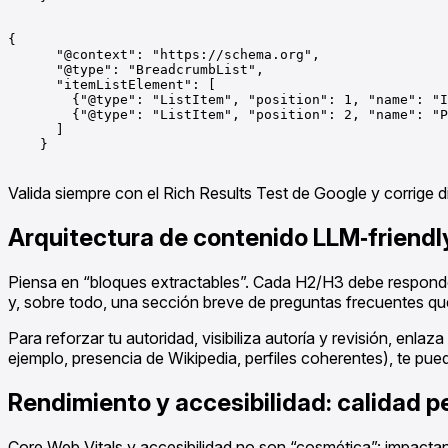
{

      "@context": "https://schema.org",

      "@type": "BreadcrumbList",

      "itemListElement": [

        {"@type": "ListItem", "position": 1, "name": "I
        {"@type": "ListItem", "position": 2, "name": "P
      ]

    }

Valida siempre con el Rich Results Test de Google y corrige d
Arquitectura de contenido LLM‑friendly
Piensa en “bloques extractables”. Cada H2/H3 debe responder 
y, sobre todo, una sección breve de preguntas frecuentes que
Para reforzar tu autoridad, visibiliza autoría y revisión, enla
ejemplo, presencia de Wikipedia, perfiles coherentes), te pued
Rendimiento y accesibilidad: calidad pe
Core Web Vitals y accesibilidad no son “cosmética”: impactan