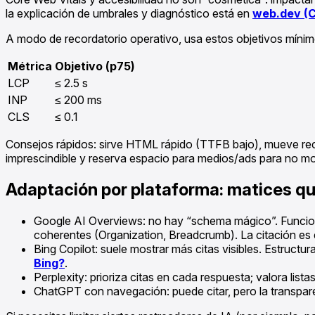
la explicación de umbrales y diagnóstico está en
web.dev (C
A modo de recordatorio operativo, usa estos objetivos mínim
Métrica
Objetivo (p75)
LCP
≤ 2.5 s
INP
≤ 200 ms
CLS
≤ 0.1
Consejos rápidos: sirve HTML rápido (TTFB bajo), mueve recurs
imprescindible y reserva espacio para medios/ads para no mov
Adaptación por plataforma: matices qu
Google AI Overviews: no hay “schema mágico”. Funciona
coherentes (Organization, Breadcrumb). La citación es e
Bing Copilot: suele mostrar más citas visibles. Estruct
Bing?
.
Perplexity: prioriza citas en cada respuesta; valora lis
ChatGPT con navegación: puede citar, pero la transpare