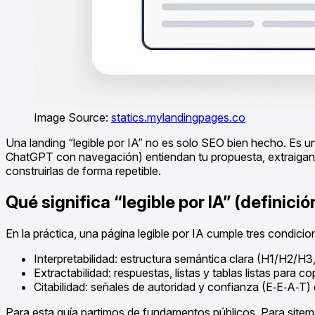
Image Source:
statics.mylandingpages.co
Una landing “legible por IA” no es solo SEO bien hecho. Es u
ChatGPT con navegación) entiendan tu propuesta, extraigan f
construirlas de forma repetible.
Qué significa “legible por IA” (definici
En la práctica, una página legible por IA cumple tres condicio
Interpretabilidad: estructura semántica clara (H1/H2/H
Extractabilidad: respuestas, listas y tablas listas para 
Citabilidad: señales de autoridad y confianza (E‑E‑A‑T) 
Para esta guía partimos de fundamentos públicos. Para sitema