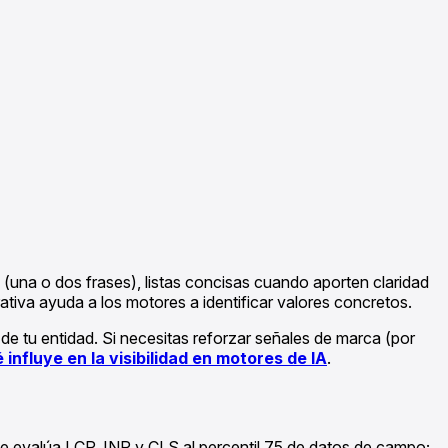
(una o dos frases), listas concisas cuando aporten claridad
ativa ayuda a los motores a identificar valores concretos.
a de tu entidad. Si necesitas reforzar señales de marca (por
 influye en la visibilidad en motores de IA
.
gle evalúa LCP, INP y CLS al percentil 75 de datos de campo;