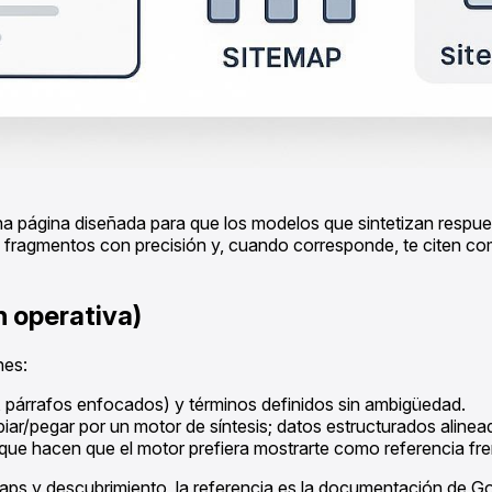
na página diseñada para que los modelos que sintetizan respue
ragmentos con precisión y, cuando corresponde, te citen como
ón operativa)
nes:
3, párrafos enfocados) y términos definidos sin ambigüedad.
copiar/pegar por un motor de síntesis; datos estructurados alinea
que hacen que el motor prefiera mostrarte como referencia frent
ps y descubrimiento, la referencia es la documentación de Goog