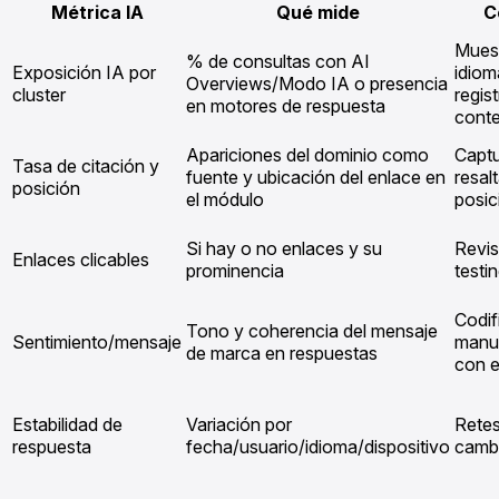
Métrica IA
Qué mide
C
Muest
% de consultas con AI
Exposición IA por
idio
Overviews/Modo IA o presencia
cluster
regis
en motores de respuesta
cont
Apariciones del dominio como
Captu
Tasa de citación y
fuente y ubicación del enlace en
resal
posición
el módulo
posic
Si hay o no enlaces y su
Revis
Enlaces clicables
prominencia
testin
Codif
Tono y coherencia del mensaje
Sentimiento/mensaje
manu
de marca en respuestas
con e
Estabilidad de
Variación por
Retes
respuesta
fecha/usuario/idioma/dispositivo
camb