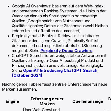
Google AI Overviews: basieren auf dem Web‑Index
und bestehenden Ranking‑Systemen; die Links in der
Overview dienen als Sprungbrett in hochwertige
Quellen (Google spricht von Nutzerwert und
Qualitätssignalen; Details der Zitationsauswahl bleiben
jedoch limitiert öffentlich dokumentiert).
Perplexity: nutzt Echtzeit‑Retrieval mit sichtbaren
Zitationen; der eigene Crawler „PerplexityBot“ ist
dokumentiert und respektiert robots.txt (Steuerung
möglich). Siehe
Perplexity Docs: Crawlers
.
ChatGPT Search: liefert webgestützte Antworten mit
Quellenverlinkungen; OpenAI bestätigt Produkt und
Prinzip, nicht jedoch eine vollständige Rankinglogik.
Siehe
OpenAI: Introducing ChatGPT Search
(Oktober 2024)
.
Nachfolgende Tabelle fasst zentrale Unterschiede für neue
Marken zusammen.
Erfassung neuer
B
Engine
Quellenanzeige
Marken
Über Web‑Crawl und