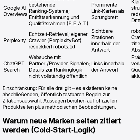
Klar
bestehende
Prominente
Google AI
stru
Ranking‑Systeme;
Link‑Karten als
Overviews
reda
Entitätserkennung und
Sprungbrett
Dri
Qualitätsrahmen (E‑E‑A‑T)
Sichtbare
rob
Echtzeit‑Retrieval; eigener
Zitationen
Craw
Perplexity
Crawler (PerplexityBot)
innerhalb der
ziti
respektiert robots.txt
Antwort
Abs
Websuche mit
Prä
ChatGPT
Partner‑/Provider‑Signalen;
Links innerhalb
ver
Search
Details zur Rankinglogik
der Antwort
Quel
nicht vollständig öffentlich
aktu
Einschränkung: Für alle drei gilt – es existieren keine
abschließenden, öffentlich testbaren Regeln zur
Zitationsauswahl. Aussagen beruhen auf offiziellen
Produktseiten plus methodischen Beobachtungen.
Warum neue Marken selten zitiert
werden (Cold‑Start‑Logik)