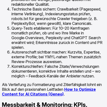
redaktioneller Qualität.
Technische Basis sichern: Crawlbarkeit (Pagespeed,
interne Verlinkung), Indexierungsstatus prüfen,
robots.txt für gewünschte Crawler freigeben (z. B.
PerplexityBot, wenn gewollt), klare Canonicals.
Query‑Tests etablieren: Für 10–20 Kernfragen
monatlich prüfen, ob und wo Ihre Marke in
Google‑Overviews, Perplexity und ChatGPT Search
erwähnt wird; Erkenntnisse zurück in Content und PR
spielen.
Autorenschaft sichtbar machen: Kurzvita, Expertise,
externe Profile; bei YMYL‑nahen Themen zusätzlich
Review‑Prozesse ausweisen.
Korrekturschleifen: Falsche Zitate/Verwechslungen
dokumentieren, korrektive Inhalte erstellen und – wo
möglich – Feedback‑Kanäle der Anbieter nutzen.
Als Vertiefung zu Formatierung und Zitierfähigkeit lohnt ein
Blick auf den praxisnahen Leitfaden
How to Optimize
Content for AI Citations (Geneo)
.
Messbarkeit & Monitoring: KPIs,