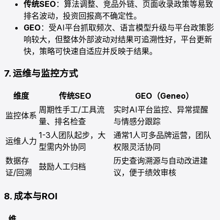
传统SEO
：算法调整、竞品外链、页面收录政策等易致
排名波动，投资回报高不确定性。
GEO
：受AI平台抓取频次、语言模型升级与平台政策影
响较大，但整体外部波动对结果可追溯性好，平台更新
快，策略可快速自适应并反映于结果。
7. 运维与监控方式
维度
传统SEO
GEO（Geneo）
周期性手工/工具流
实时AI平台监控、异常提醒
监控体系
量、排名检查
与情感分跟踪
1-3人团队起步，大
通常1人可多品牌运营，团队
运维人力
型需内外协同
权限灵活协同
数据存
历史查询溯源与自动改进建
鼓励人工归档
证/回溯
议，便于绩效审核
8. 成本与ROI
维