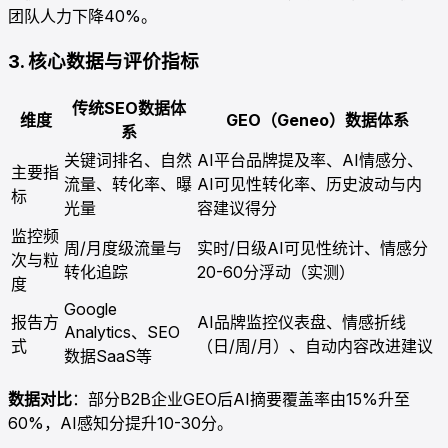
团队人力下降40%。
3. 核心数据与评价指标
传统SEO数据体
维度
GEO（Geneo）数据体系
系
关键词排名、自然
AI平台品牌提及率、AI情感分、
主要指
流量、转化率、曝
AI可见性转化率、历史波动与内
标
光量
容建议得分
监控频
周/月度级流量与
实时/日级AI可见性统计、情感分
次与粒
转化追踪
20-60分浮动（实测）
度
Google
报告方
AI品牌监控仪表盘、情感折线
Analytics、SEO
式
（日/周/月）、自动内容改进建议
数据SaaS等
数据对比
：部分B2B企业GEO后AI摘要覆盖率由15%升至
60%，AI感知分提升10-30分。