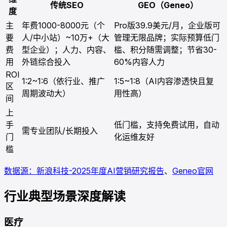
传统SEO
GEO（Geneo）
度
主
年费1000-8000元（个
Pro版39.9美元/月，企业版可
要
人/中小站）~10万+（大
管理无限品牌；实际预算低门
费
型企业）；人力、内容、
槛、积分随需调整；节省30-
用
外链综合投入
60%内容人力
ROI
1:2~1:6（依行业、推广
1:5~1:8（AI内容渗透快且复
区
周期波动大）
用性高）
间
上
手
低门槛，支持免费试用，自动
需专业团队/长期投入
门
化运维友好
槛
数据源：新浪科技-2025年度AI营销研究报告
、
Geneo官网
行业典型场景深度解读
医疗