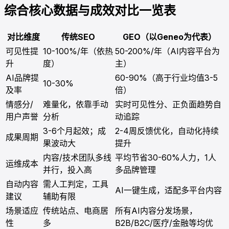
综合核心数据与成效对比一览表
对比维度
传统SEO
GEO（以Geneo为代表）
可见性提
10-100%/年（依热
50-200%/年（AI内容平台为
升
度）
主）
AI品牌提
60-90%（高于行业均值3-5
10-30%
及率
倍）
情感分/
难量化，依靠手动
实时可见性分、正负面趋势自
用户声誉
分析
动追踪
3-6个月起效；成
2-4周反馈优化，自动化持续
成果周期
果波动大
提升
内容/技术团队多线
平均节省30-60%人力，1人
运维成本
并行，投入高
多品牌管理
自动内容
需人工判定，工具
AI一键生成，适配多平台内容
建议
辅助有限
场景适应
传统站点、电商居
所有AI内容分发场景，
性
多
B2B/B2C/医疗/金融等均优