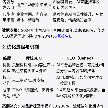
内容分
AI问答摘要、AI智能推荐区、
用户主动搜索结果页
发入口
对话内容嵌入
典型应
企业官网、内容站、
品牌信息AI可见性提升、AI摘
用场景
媒体、博客等
要提及、情感感知监测
数据支撑
：2024年中国AI平台相关流量年增速超30%，传统
SEO渠道同比下降10%-20%(
36氪报告
)。
2. 优化流程与机制
维度
传统SEO
GEO（Geneo）
优化
关键词调研→内容生产→
AI平台品牌监控→可见性/情
流程
站点结构优化→外链
感分析→内容策略推荐
核心
AI自动感知→智能内容建议
人工驱动/工具支持
动作
→按需干预
成果
平均3-6月起效，需持续
2-4周起AI平台结果反馈，自
周期
维护
动化复购和优化周期短
案例补充
：AI品牌提及率提升50-200%，流程智能化后协作