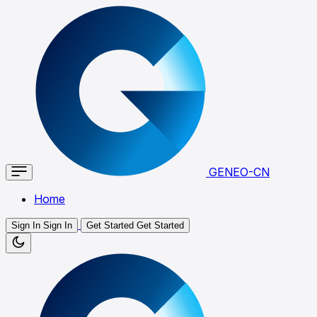
GENEO-CN
Home
Sign In
Sign In
Get Started
Get Started