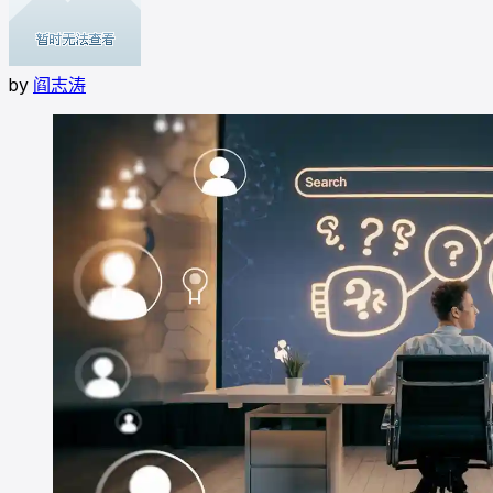
by
阎志涛