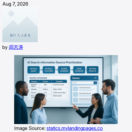
Aug 7, 2026
by
阎志涛
Image Source:
statics.mylandingpages.co