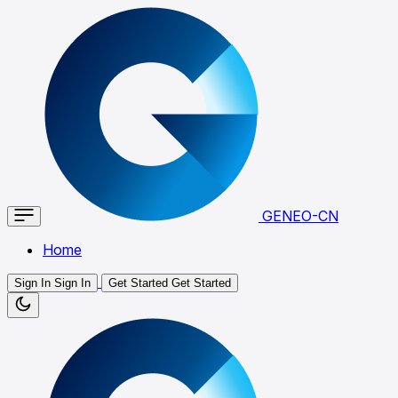
GENEO-CN
Home
Sign In
Sign In
Get Started
Get Started