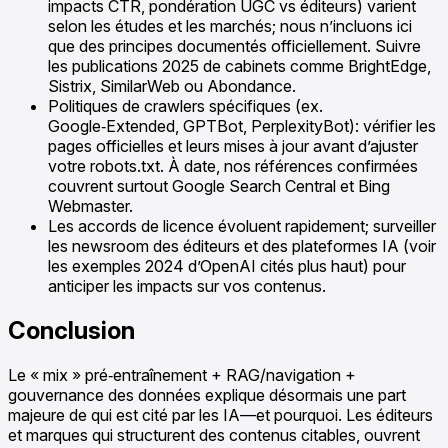
impacts CTR, pondération UGC vs éditeurs) varient
selon les études et les marchés; nous n’incluons ici
que des principes documentés officiellement. Suivre
les publications 2025 de cabinets comme BrightEdge,
Sistrix, SimilarWeb ou Abondance.
Politiques de crawlers spécifiques (ex.
Google‑Extended, GPTBot, PerplexityBot): vérifier les
pages officielles et leurs mises à jour avant d’ajuster
votre robots.txt. À date, nos références confirmées
couvrent surtout Google Search Central et Bing
Webmaster.
Les accords de licence évoluent rapidement; surveiller
les newsroom des éditeurs et des plateformes IA (voir
les exemples 2024 d’OpenAI cités plus haut) pour
anticiper les impacts sur vos contenus.
Conclusion
Le « mix » pré‑entraînement + RAG/navigation +
gouvernance des données explique désormais une part
majeure de qui est cité par les IA—et pourquoi. Les éditeurs
et marques qui structurent des contenus citables, ouvrent