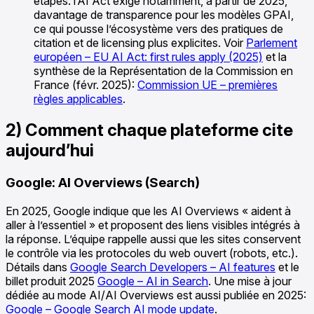
étapes: l’AI Act exige notamment, à partir de 2025,
davantage de transparence pour les modèles GPAI,
ce qui pousse l’écosystème vers des pratiques de
citation et de licensing plus explicites. Voir
Parlement
européen – EU AI Act: first rules apply (2025)
et la
synthèse de la Représentation de la Commission en
France (févr. 2025):
Commission UE – premières
règles applicables
.
2) Comment chaque plateforme cite
aujourd’hui
Google: AI Overviews (Search)
En 2025, Google indique que les AI Overviews « aident à
aller à l’essentiel » et proposent des liens visibles intégrés à
la réponse. L’équipe rappelle aussi que les sites conservent
le contrôle via les protocoles du web ouvert (robots, etc.).
Détails dans
Google Search Developers – AI features
et le
billet produit 2025
Google – AI in Search
. Une mise à jour
dédiée au mode AI/AI Overviews est aussi publiée en 2025:
Google – Google Search AI mode update
.