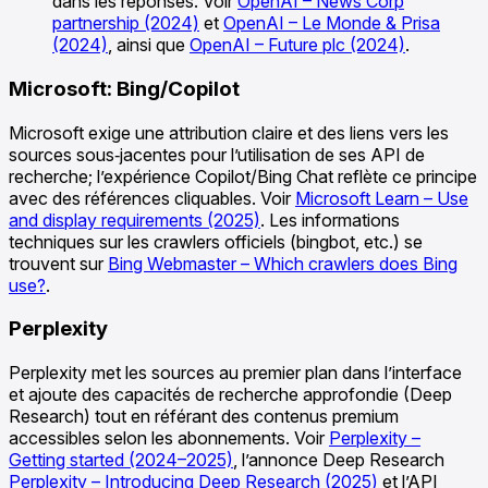
dans les réponses. Voir
OpenAI – News Corp
partnership (2024)
et
OpenAI – Le Monde & Prisa
(2024)
, ainsi que
OpenAI – Future plc (2024)
.
Microsoft: Bing/Copilot
Microsoft exige une attribution claire et des liens vers les
sources sous‑jacentes pour l’utilisation de ses API de
recherche; l’expérience Copilot/Bing Chat reflète ce principe
avec des références cliquables. Voir
Microsoft Learn – Use
and display requirements (2025)
. Les informations
techniques sur les crawlers officiels (bingbot, etc.) se
trouvent sur
Bing Webmaster – Which crawlers does Bing
use?
.
Perplexity
Perplexity met les sources au premier plan dans l’interface
et ajoute des capacités de recherche approfondie (Deep
Research) tout en référant des contenus premium
accessibles selon les abonnements. Voir
Perplexity –
Getting started (2024–2025)
, l’annonce Deep Research
Perplexity – Introducing Deep Research (2025)
et l’API