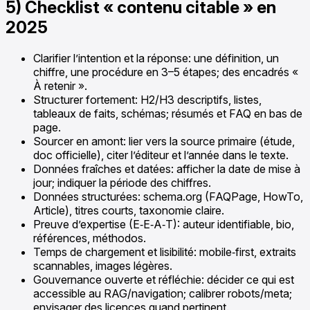
5) Checklist « contenu citable » en
2025
Clarifier l’intention et la réponse: une définition, un
chiffre, une procédure en 3–5 étapes; des encadrés «
À retenir ».
Structurer fortement: H2/H3 descriptifs, listes,
tableaux de faits, schémas; résumés et FAQ en bas de
page.
Sourcer en amont: lier vers la source primaire (étude,
doc officielle), citer l’éditeur et l’année dans le texte.
Données fraîches et datées: afficher la date de mise à
jour; indiquer la période des chiffres.
Données structurées: schema.org (FAQPage, HowTo,
Article), titres courts, taxonomie claire.
Preuve d’expertise (E‑E‑A‑T): auteur identifiable, bio,
références, méthodos.
Temps de chargement et lisibilité: mobile‑first, extraits
scannables, images légères.
Gouvernance ouverte et réfléchie: décider ce qui est
accessible au RAG/navigation; calibrer robots/meta;
envisager des licences quand pertinent.