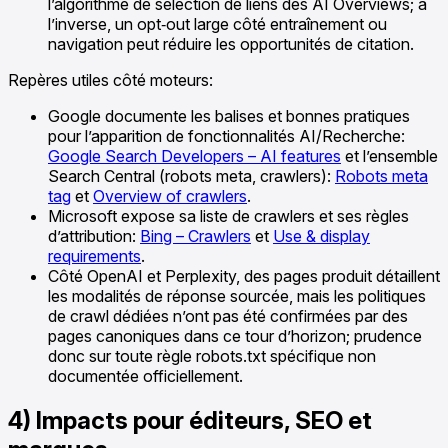
l’algorithme de sélection de liens des AI Overviews; à
l’inverse, un opt‑out large côté entraînement ou
navigation peut réduire les opportunités de citation.
Repères utiles côté moteurs:
Google documente les balises et bonnes pratiques
pour l’apparition de fonctionnalités AI/Recherche:
Google Search Developers – AI features
et l’ensemble
Search Central (robots meta, crawlers):
Robots meta
tag
et
Overview of crawlers
.
Microsoft expose sa liste de crawlers et ses règles
d’attribution:
Bing – Crawlers
et
Use & display
requirements
.
Côté OpenAI et Perplexity, des pages produit détaillent
les modalités de réponse sourcée, mais les politiques
de crawl dédiées n’ont pas été confirmées par des
pages canoniques dans ce tour d’horizon; prudence
donc sur toute règle robots.txt spécifique non
documentée officiellement.
4) Impacts pour éditeurs, SEO et