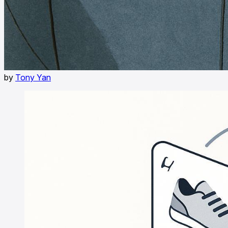
by
Tony Yan