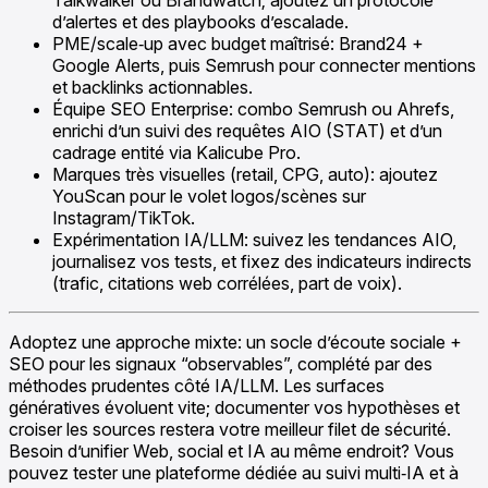
d’alertes et des playbooks d’escalade.
PME/scale‑up avec budget maîtrisé: Brand24 +
Google Alerts, puis Semrush pour connecter mentions
et backlinks actionnables.
Équipe SEO Enterprise: combo Semrush ou Ahrefs,
enrichi d’un suivi des requêtes AIO (STAT) et d’un
cadrage entité via Kalicube Pro.
Marques très visuelles (retail, CPG, auto): ajoutez
YouScan pour le volet logos/scènes sur
Instagram/TikTok.
Expérimentation IA/LLM: suivez les tendances AIO,
journalisez vos tests, et fixez des indicateurs indirects
(trafic, citations web corrélées, part de voix).
Adoptez une approche mixte: un socle d’écoute sociale +
SEO pour les signaux “observables”, complété par des
méthodes prudentes côté IA/LLM. Les surfaces
génératives évoluent vite; documenter vos hypothèses et
croiser les sources restera votre meilleur filet de sécurité.
Besoin d’unifier Web, social et IA au même endroit? Vous
pouvez tester une plateforme dédiée au suivi multi‑IA et à