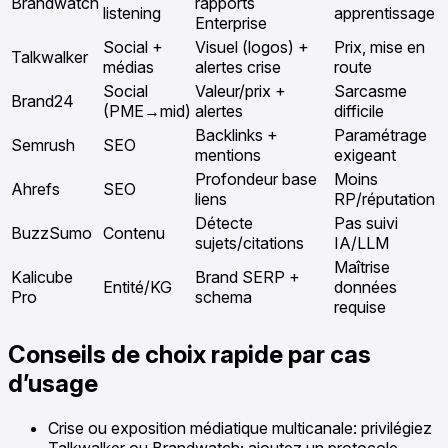
Brandwatch
rapports
listening
apprentissage
Enterprise
Social +
Visuel (logos) +
Prix, mise en
Talkwalker
médias
alertes crise
route
Social
Valeur/prix +
Sarcasme
Brand24
(PME→mid)
alertes
difficile
Backlinks +
Paramétrage
Semrush
SEO
mentions
exigeant
Profondeur base
Moins
Ahrefs
SEO
liens
RP/réputation
Détecte
Pas suivi
BuzzSumo
Contenu
sujets/citations
IA/LLM
Maîtrise
Kalicube
Brand SERP +
Entité/KG
données
Pro
schema
requise
Conseils de choix rapide par cas
d’usage
Crise ou exposition médiatique multicanale: privilégiez
Talkwalker ou Brandwatch; ajoutez un protocole