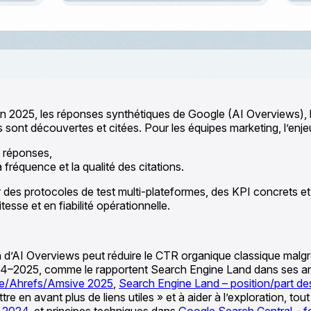
 En 2025, les réponses synthétiques de Google (AI Overviews),
ont découvertes et citées. Pour les équipes marketing, l’enjeu
 réponses,
 fréquence et la qualité des citations.
des protocoles de test multi-plateformes, des KPI concrets et un
sse et en fiabilité opérationnelle.
n d’AI Overviews peut réduire le CTR organique classique malg
4–2025, comme le rapportent Search Engine Land dans ses anal
ge/Ahrefs/Amsive 2025
,
Search Engine Land – position/part d
e en avant plus de liens utiles » et à aider à l’exploration, t
s 2024
, et principes techniques dans
Google Search Central – fo