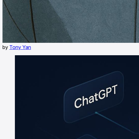
by
Tony Yan