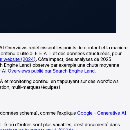
AI Overviews redéfinissent les points de contact et la manière
u contenu « utile », E‑E‑A‑T et des données structurées, pour
ur website (2024)
. Côté impact, des analyses de 2025
arch Engine Land) observe par exemple une chute moyenne
r AI Overviews publié par Search Engine Land
.
IA et monitoring continu, en t’appuyant sur des workflows
ation, multi‑marques/équipes).
To, données schema), comme l’explique
Google – Generative AI
 là où d’autres sont plus variables; c’est documenté dans