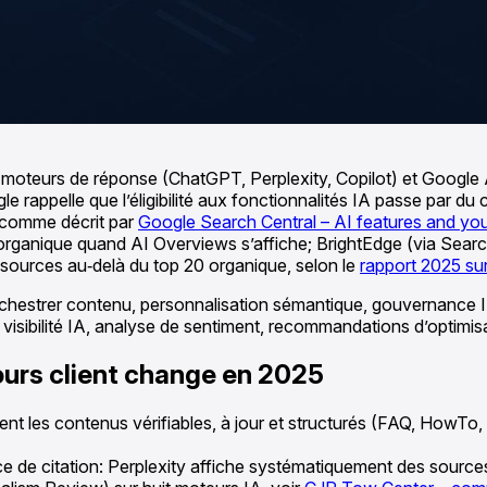
s moteurs de réponse (ChatGPT, Perplexity, Copilot) et Google 
le rappelle que l’éligibilité aux fonctionnalités IA passe par d
, comme décrit par
Google Search Central – AI features and yo
 organique quand AI Overviews s’affiche; BrightEdge (via Se
 sources au‑delà du top 20 organique, selon le
rapport 2025 su
orchestrer contenu, personnalisation sémantique, gouvernance 
visibilité IA, analyse de sentiment, recommandations d’optimis
ours client change en 2025
isent les contenus vérifiables, à jour et structurés (FAQ, How
 de citation: Perplexity affiche systématiquement des sources,