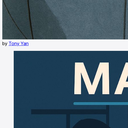
by
Tony Yan