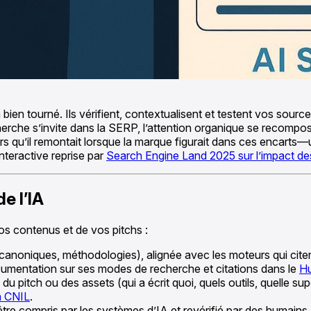
 bien tourné. Ils vérifient, contextualisent et testent vos sour
echerche s’invite dans la SERP, l’attention organique se reco
rs qu’il remontait lorsque la marque figurait dans ces encarts—
nteractive reprise par
Search Engine Land 2025 sur l’impact d
e l’IA
vos contenus et de vos pitchs :
canoniques, méthodologies), alignée avec les moteurs qui citent 
cumentation sur ses modes de recherche et citations dans le
Hu
du pitch ou des assets (qui a écrit quoi, quels outils, quelle s
a CNIL
.
 être compris par les systèmes d’IA et revérifié par des humains