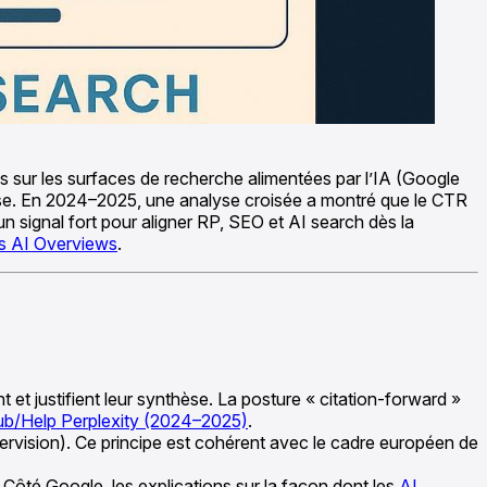
ces sur les surfaces de recherche alimentées par l’IA (Google
mpose. En 2024–2025, une analyse croisée a montré que le CTR
un signal fort pour aligner RP, SEO et AI search dès la
es AI Overviews
.
et justifient leur synthèse. La posture « citation-forward »
b/Help Perplexity (2024–2025)
.
upervision). Ce principe est cohérent avec le cadre européen de
. Côté Google, les explications sur la façon dont les
AI