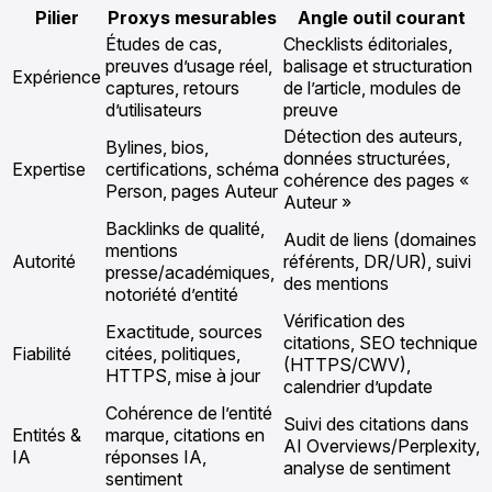
Pilier
Proxys mesurables
Angle outil courant
Études de cas,
Checklists éditoriales,
preuves d’usage réel,
balisage et structuration
Expérience
captures, retours
de l’article, modules de
d’utilisateurs
preuve
Détection des auteurs,
Bylines, bios,
données structurées,
Expertise
certifications, schéma
cohérence des pages «
Person, pages Auteur
Auteur »
Backlinks de qualité,
Audit de liens (domaines
mentions
Autorité
référents, DR/UR), suivi
presse/académiques,
des mentions
notoriété d’entité
Vérification des
Exactitude, sources
citations, SEO technique
Fiabilité
citées, politiques,
(HTTPS/CWV),
HTTPS, mise à jour
calendrier d’update
Cohérence de l’entité
Suivi des citations dans
Entités &
marque, citations en
AI Overviews/Perplexity,
IA
réponses IA,
analyse de sentiment
sentiment