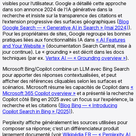
visibles pour l’utilisateur. Google a détaillé cette approche
dans son annonce 2024 de l’IA générative dans la
recherche et insiste sur la transparence des citations et
l’extension progressive des surfaces géographiques (
Blog
Google Search — « Generative AI in Search » (mai 2024)
).
Pour les propriétaires de sites, Google regroupe les bonnes
pratiques liées aux fonctionnalités IA dans
« AI Features
and Your Website »
(documentation Search Central, mise à
jour continue). Le « grounding » est décrit dans les docs
techniques (par ex.
Vertex AI — « Grounding overview »
).
Microsoft Bing/Copilot combine un LLM avec Bing Search
pour apporter des réponses contextualisées, et peut
afficher des références cliquables selon les surfaces et
scénarios. Microsoft résume les capacités de Copilot dans
«
Microsoft 365 Copilot overview »
et a présenté la recherche
Copilot côté Bing en 2025 avec un focus sur l’expérience, la
recherche et les citations (
Blog Bing — « Introducing
Copilot Search in Bing » (2025)
).
Perplexity affiche généralement les sources utilisées pour
composer sa réponse; c’est un différenciateur produit
largement documenté (voir
Wikipédia FR — « Perplexity AI