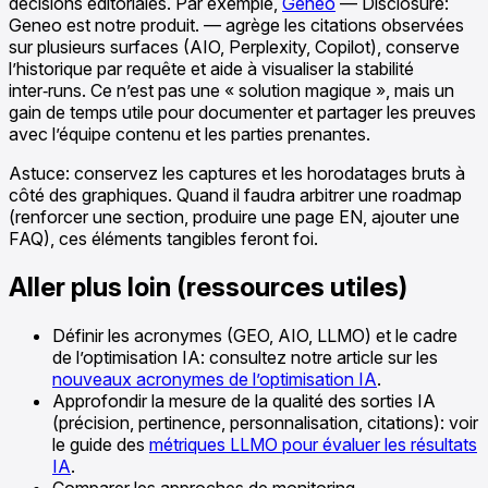
décisions éditoriales. Par exemple,
Geneo
— Disclosure:
Geneo est notre produit. — agrège les citations observées
sur plusieurs surfaces (AIO, Perplexity, Copilot), conserve
l’historique par requête et aide à visualiser la stabilité
inter‑runs. Ce n’est pas une « solution magique », mais un
gain de temps utile pour documenter et partager les preuves
avec l’équipe contenu et les parties prenantes.
Astuce: conservez les captures et les horodatages bruts à
côté des graphiques. Quand il faudra arbitrer une roadmap
(renforcer une section, produire une page EN, ajouter une
FAQ), ces éléments tangibles feront foi.
Aller plus loin (ressources utiles)
Définir les acronymes (GEO, AIO, LLMO) et le cadre
de l’optimisation IA: consultez notre article sur les
nouveaux acronymes de l’optimisation IA
.
Approfondir la mesure de la qualité des sorties IA
(précision, pertinence, personnalisation, citations): voir
le guide des
métriques LLMO pour évaluer les résultats
IA
.
Comparer les approches de monitoring