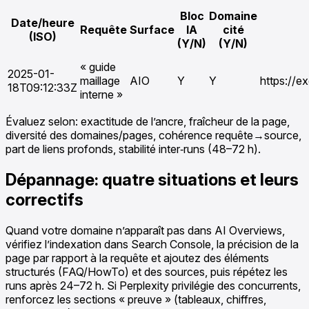
Bloc
Domaine
Date/heure
Requête
Surface
IA
cité
(ISO)
(Y/N)
(Y/N)
« guide
2025-01-
maillage
AIO
Y
Y
https://e
18T09:12:33Z
interne »
Évaluez selon: exactitude de l’ancre, fraîcheur de la page,
diversité des domaines/pages, cohérence requête→source,
part de liens profonds, stabilité inter‑runs (48–72 h).
Dépannage: quatre situations et leurs
correctifs
Quand votre domaine n’apparaît pas dans AI Overviews,
vérifiez l’indexation dans Search Console, la précision de la
page par rapport à la requête et ajoutez des éléments
structurés (FAQ/HowTo) et des sources, puis répétez les
runs après 24–72 h. Si Perplexity privilégie des concurrents,
renforcez les sections « preuve » (tableaux, chiffres,