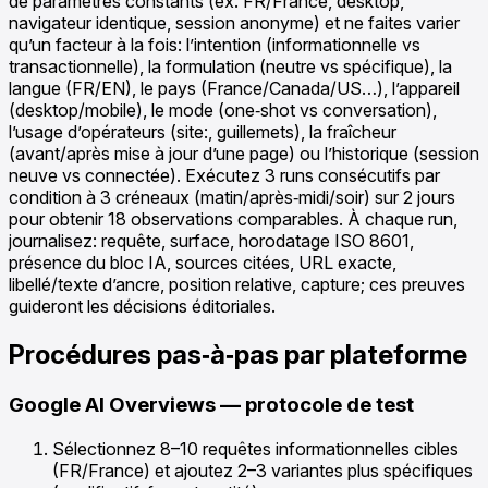
de paramètres constants (ex. FR/France, desktop,
navigateur identique, session anonyme) et ne faites varier
qu’un facteur à la fois: l’intention (informationnelle vs
transactionnelle), la formulation (neutre vs spécifique), la
langue (FR/EN), le pays (France/Canada/US…), l’appareil
(desktop/mobile), le mode (one‑shot vs conversation),
l’usage d’opérateurs (site:, guillemets), la fraîcheur
(avant/après mise à jour d’une page) ou l’historique (session
neuve vs connectée). Exécutez 3 runs consécutifs par
condition à 3 créneaux (matin/après‑midi/soir) sur 2 jours
pour obtenir 18 observations comparables. À chaque run,
journalisez: requête, surface, horodatage ISO 8601,
présence du bloc IA, sources citées, URL exacte,
libellé/texte d’ancre, position relative, capture; ces preuves
guideront les décisions éditoriales.
Procédures pas‑à‑pas par plateforme
Google AI Overviews — protocole de test
Sélectionnez 8–10 requêtes informationnelles cibles
(FR/France) et ajoutez 2–3 variantes plus spécifiques