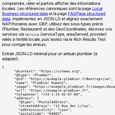
comprendre, relier et parfois afficher des informations
locales. Les références canoniques sont la page
Local
Business structured data
et la page
FAQPage structured
data
. Implémentez en JSON‑LD et alignez exactement
NAP/horaires avec GBP, utilisez des sous‑types précis
(Plumber, Restaurant) et des GeoCoordinates, décrivez vos
services via
(serviceType, areaServed, provider)
Service
reliés à l’entité locale, puis testez via le Rich Results Test
pour corriger les erreurs.
Extrait JSON‑LD minimal pour un artisan plombier (à
adapter):
{

      "@context": "https://schema.org",

      "@type": "Plumber",

      "@id": "https://exemple-plombier.fr#entreprise",

      "name": "Plombier Dupont",

      "image": "https://exemple-plombier.fr/images/deva
      "url": "https://exemple-plombier.fr",

      "telephone": "+33-1-23-45-67-89",

      "address": {

        "@type": "PostalAddress",

        "streetAddress": "12 Rue des Lilas",

        "addressLocality": "Lyon",

        "postalCode": "69003",
