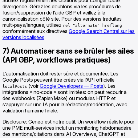
auditez régulièrement les citations pour corriger toute
divergence. Gérez les doublons via les procédures de
fusion/suppression de l’aide GBP et veillez à la
canonicalisation côté site. Pour des versions traduites
multi‑pays/langues, utilisez
rel="alternate" hreflang
conformément aux directives
Google Search Central sur les
versions localisées
.
7) Automatiser sans se brûler les ailes
(API GBP, workflows pratiques)
L’automatisation doit rester sûre et documentée. Les
Google Posts peuvent être créés via l’API officielle
(voir
Google Developers — Posts
). Les
localPosts
intégrations « no‑code » sont limitées: on peut recourir à
des webhooks (Zapier/Make) ou modules HTTP et
s’appuyer sur une IA pour la rédaction/modération, avec
validation humaine finale.
Disclosure: Geneo est notre outil. Un workflow réaliste pour
une PME multi‑services inclut un monitoring hebdomadaire
des mentions/citations dans AI Overviews, ChatGPT et