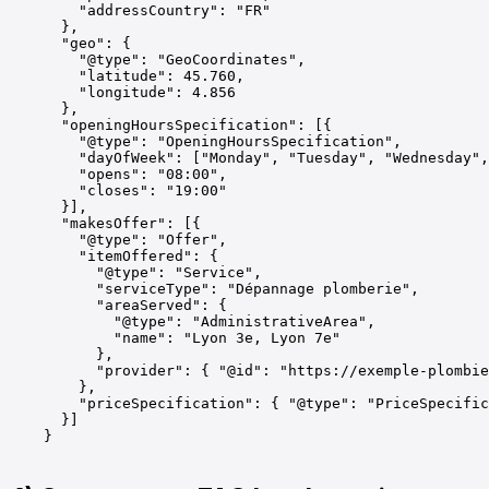
        "addressCountry": "FR"

      },

      "geo": {

        "@type": "GeoCoordinates",

        "latitude": 45.760,

        "longitude": 4.856

      },

      "openingHoursSpecification": [{

        "@type": "OpeningHoursSpecification",

        "dayOfWeek": ["Monday", "Tuesday", "Wednesday",
        "opens": "08:00",

        "closes": "19:00"

      }],

      "makesOffer": [{

        "@type": "Offer",

        "itemOffered": {

          "@type": "Service",

          "serviceType": "Dépannage plomberie",

          "areaServed": {

            "@type": "AdministrativeArea",

            "name": "Lyon 3e, Lyon 7e"

          },

          "provider": { "@id": "https://exemple-plombie
        },

        "priceSpecification": { "@type": "PriceSpecific
      }]

    }
