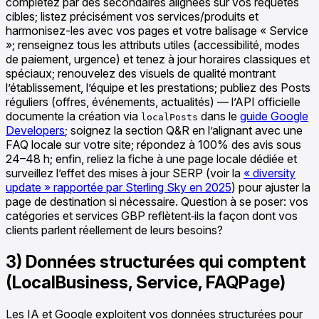
complétez par des secondaires alignées sur vos requêtes
cibles; listez précisément vos services/produits et
harmonisez-les avec vos pages et votre balisage « Service
»; renseignez tous les attributs utiles (accessibilité, modes
de paiement, urgence) et tenez à jour horaires classiques et
spéciaux; renouvelez des visuels de qualité montrant
l’établissement, l’équipe et les prestations; publiez des Posts
réguliers (offres, événements, actualités) — l’API officielle
documente la création via
dans le
guide Google
localPosts
Developers
; soignez la section Q&R en l’alignant avec une
FAQ locale sur votre site; répondez à 100% des avis sous
24–48 h; enfin, reliez la fiche à une page locale dédiée et
surveillez l’effet des mises à jour SERP (voir la
« diversity
update » rapportée par Sterling Sky en 2025
) pour ajuster la
page de destination si nécessaire. Question à se poser: vos
catégories et services GBP reflètent‑ils la façon dont vos
clients parlent réellement de leurs besoins?
3) Données structurées qui comptent
(LocalBusiness, Service, FAQPage)
Les IA et Google exploitent vos données structurées pour