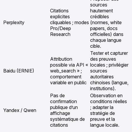
sources
Citations
hautement
explicites
crédibles
Perplexity
cliquables ; modes
(normes, white
Pro/Deep
papers, docs
Research
officielles) dans
chaque langue
cible.
Tester et capturer
Attribution
des preuves
possible via API «
locales ; privilégier
Baidu (ERNIE)
web_search » ;
sources
comportement
autoritaires
variable en public
chinoises (langue,
institutions).
Pas de
Observation en
confirmation
conditions réelles
publique d’un
; adapter la
Yandex / Qwen
affichage
stratégie de
systématique de
preuve et la
citations
langue locale.