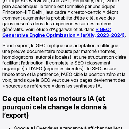
(Google AI Overviews, ChatGPT, Perplexity, etc.). Sur le
plan académique, le terme est formalisé par une équipe
Princeton–IIT Delhi ; leur cadre « creator‑centric » décrit
comment augmenter la probabilité d’être cité, avec des
gains mesurés dans des expériences sur des moteurs
génératifs. Voir l’étude d’Aggarwal et al. dans
« GEO:
Generative Engine Optimization » (arXiv, 2023–2024)
.
Pour l’export, le GEO implique une adaptation multilingue,
une preuve documentaire robuste par marché (normes,
homologations, autorités locales), et une structuration claire
facilitant l’attribution. Il complète le SEO (classement
organique) et l’AEO (réponses directes) : le SEO assure
l’indexation et la pertinence, l’AEO cible la position zéro et la
voix, tandis que le GEO veut que vos pages deviennent des
« sources de référence » dans les synthèses IA.
Ce que citent les moteurs IA (et
pourquoi cela change la donne à
l’export)
Google AI Overviews a tendance à afficher des liens