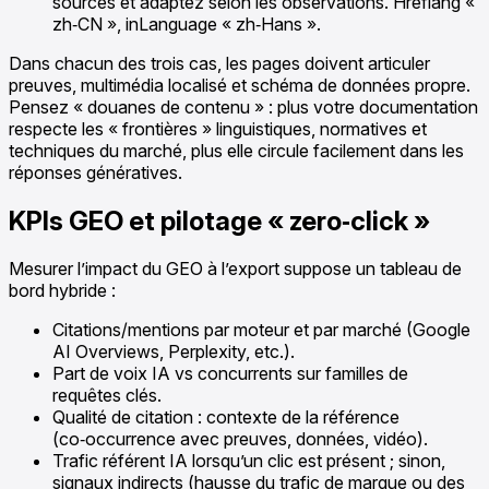
sources et adaptez selon les observations. Hreflang «
zh‑CN », inLanguage « zh‑Hans ».
Dans chacun des trois cas, les pages doivent articuler
preuves, multimédia localisé et schéma de données propre.
Pensez « douanes de contenu » : plus votre documentation
respecte les « frontières » linguistiques, normatives et
techniques du marché, plus elle circule facilement dans les
réponses génératives.
KPIs GEO et pilotage « zero‑click »
Mesurer l’impact du GEO à l’export suppose un tableau de
bord hybride :
Citations/mentions par moteur et par marché (Google
AI Overviews, Perplexity, etc.).
Part de voix IA vs concurrents sur familles de
requêtes clés.
Qualité de citation : contexte de la référence
(co‑occurrence avec preuves, données, vidéo).
Trafic référent IA lorsqu’un clic est présent ; sinon,
signaux indirects (hausse du trafic de marque ou des