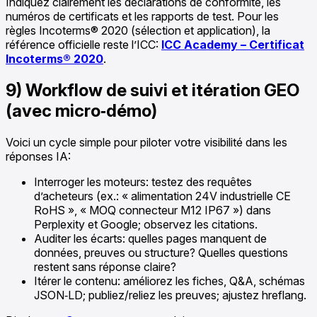
Indiquez clairement les déclarations de conformité, les
numéros de certificats et les rapports de test. Pour les
règles Incoterms® 2020 (sélection et application), la
référence officielle reste l’ICC:
ICC Academy – Certificat
Incoterms® 2020
.
9) Workflow de suivi et itération GEO
(avec micro‑démo)
Voici un cycle simple pour piloter votre visibilité dans les
réponses IA:
Interroger les moteurs: testez des requêtes
d’acheteurs (ex.: « alimentation 24V industrielle CE
RoHS », « MOQ connecteur M12 IP67 ») dans
Perplexity et Google; observez les citations.
Auditer les écarts: quelles pages manquent de
données, preuves ou structure? Quelles questions
restent sans réponse claire?
Itérer le contenu: améliorez les fiches, Q&A, schémas
JSON‑LD; publiez/reliez les preuves; ajustez hreflang.