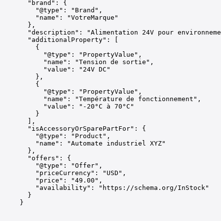
      "brand": {

        "@type": "Brand",

        "name": "VotreMarque"

      },

      "description": "Alimentation 24V pour environneme
      "additionalProperty": [

        {

          "@type": "PropertyValue",

          "name": "Tension de sortie",

          "value": "24V DC"

        },

        {

          "@type": "PropertyValue",

          "name": "Température de fonctionnement",

          "value": "-20°C à 70°C"

        }

      ],

      "isAccessoryOrSparePartFor": {

        "@type": "Product",

        "name": "Automate industriel XYZ"

      },

      "offers": {

        "@type": "Offer",

        "priceCurrency": "USD",

        "price": "49.00",

        "availability": "https://schema.org/InStock"

      }

    }
