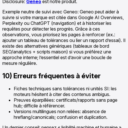
Disclosure:
Geneo
est notre produit.
Exemple neutre de suivi avec Geneo: Geneo peut aider à
suivre si votre marque est citée dans Google AI Overviews,
Perplexity ou ChatGPT (navigation) et à historiser les
requêtes pour détecter les progrès. Grâce à ces
observations, vous priorisez les pages à renforcer (ex.:
ajouter un tableau de tolérances ou lier un rapport d’essai). Il
existe des alternatives génériques (tableaux de bord
SEO/analytics + scripts maison) si vous préférez une
approche interne; l’essentiel est d’avoir une boucle de
mesure régulière.
10) Erreurs fréquentes à éviter
Fiches techniques sans tolérances ni unités SI: les
moteurs hésitent à citer des contenus ambigus.
Preuves éparpillées: certificats/rapports sans page
hub; difficile à référencer.
Versions multilingues non reliées: absence de
hreflang/canonicals; confusion et duplication.
Un dernier conseil: pensez « lisibilité machine et humaine ».