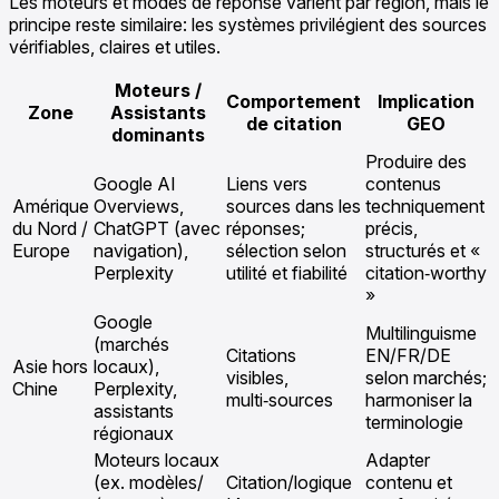
Les moteurs et modes de réponse varient par région, mais le
principe reste similaire: les systèmes privilégient des sources
vérifiables, claires et utiles.
Moteurs /
Comportement
Implication
Zone
Assistants
de citation
GEO
dominants
Produire des
Google AI
Liens vers
contenus
Amérique
Overviews,
sources dans les
techniquement
du Nord /
ChatGPT (avec
réponses;
précis,
Europe
navigation),
sélection selon
structurés et «
Perplexity
utilité et fiabilité
citation‑worthy
»
Google
Multilinguisme
(marchés
Citations
EN/FR/DE
Asie hors
locaux),
visibles,
selon marchés;
Chine
Perplexity,
multi‑sources
harmoniser la
assistants
terminologie
régionaux
Moteurs locaux
Adapter
(ex. modèles/
Citation/logique
contenu et