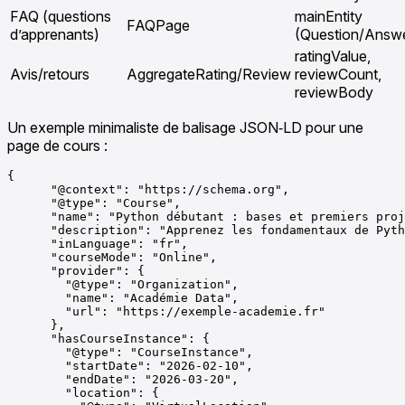
FAQ (questions
mainEntity
FAQPage
d’apprenants)
(Question/Answ
ratingValue,
Avis/retours
AggregateRating/Review
reviewCount,
reviewBody
Un exemple minimaliste de balisage JSON‑LD pour une
page de cours :
{

      "@context": "https://schema.org",

      "@type": "Course",

      "name": "Python débutant : bases et premiers proj
      "description": "Apprenez les fondamentaux de Pyth
      "inLanguage": "fr",

      "courseMode": "Online",

      "provider": {

        "@type": "Organization",

        "name": "Académie Data",

        "url": "https://exemple-academie.fr"

      },

      "hasCourseInstance": {

        "@type": "CourseInstance",

        "startDate": "2026-02-10",

        "endDate": "2026-03-20",

        "location": {
