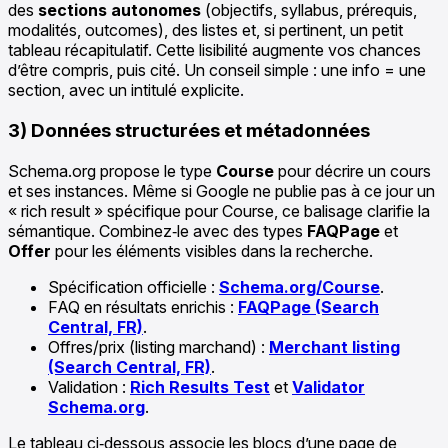
des
sections autonomes
(objectifs, syllabus, prérequis,
modalités, outcomes), des listes et, si pertinent, un petit
tableau récapitulatif. Cette lisibilité augmente vos chances
d’être compris, puis cité. Un conseil simple : une info = une
section, avec un intitulé explicite.
3) Données structurées et métadonnées
Schema.org propose le type
Course
pour décrire un cours
et ses instances. Même si Google ne publie pas à ce jour un
« rich result » spécifique pour Course, ce balisage clarifie la
sémantique. Combinez‑le avec des types
FAQPage
et
Offer
pour les éléments visibles dans la recherche.
Spécification officielle :
Schema.org/Course
.
FAQ en résultats enrichis :
FAQPage (Search
Central, FR)
.
Offres/prix (listing marchand) :
Merchant listing
(Search Central, FR)
.
Validation :
Rich Results Test
et
Validator
Schema.org
.
Le tableau ci‑dessous associe les blocs d’une page de