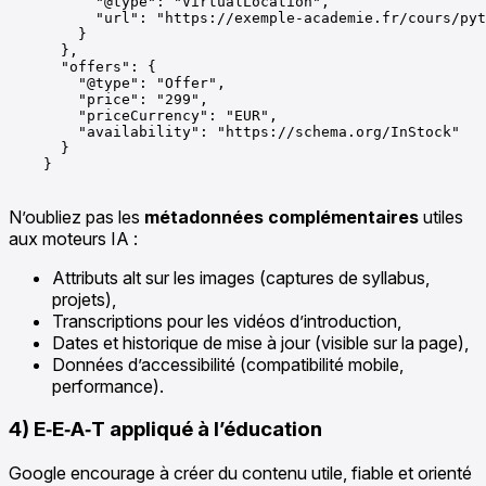
          "@type": "VirtualLocation",

          "url": "https://exemple-academie.fr/cours/pyt
        }

      },

      "offers": {

        "@type": "Offer",

        "price": "299",

        "priceCurrency": "EUR",

        "availability": "https://schema.org/InStock"

      }

    }

N’oubliez pas les
métadonnées complémentaires
utiles
aux moteurs IA :
Attributs alt sur les images (captures de syllabus,
projets),
Transcriptions pour les vidéos d’introduction,
Dates et historique de mise à jour (visible sur la page),
Données d’accessibilité (compatibilité mobile,
performance).
4) E‑E‑A‑T appliqué à l’éducation
Google encourage à créer du contenu utile, fiable et orienté