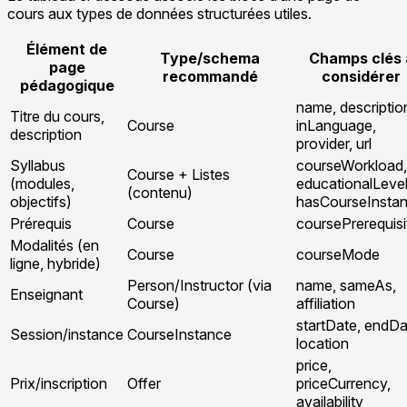
cours aux types de données structurées utiles.
Élément de
Type/schema
Champs clés 
page
recommandé
considérer
pédagogique
name, descriptio
Titre du cours,
Course
inLanguage,
description
provider, url
Syllabus
courseWorkload,
Course + Listes
(modules,
educationalLevel
(contenu)
objectifs)
hasCourseInsta
Prérequis
Course
coursePrerequisi
Modalités (en
Course
courseMode
ligne, hybride)
Person/Instructor (via
name, sameAs,
Enseignant
Course)
affiliation
startDate, endDa
Session/instance
CourseInstance
location
price,
Prix/inscription
Offer
priceCurrency,
availability