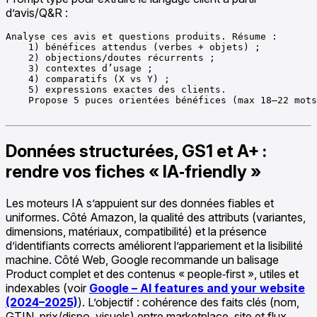
d’avis/Q&R :
Analyse ces avis et questions produits. Résume :

    1) bénéfices attendus (verbes + objets) ;

    2) objections/doutes récurrents ;

    3) contextes d’usage ;

    4) comparatifs (X vs Y) ;

    5) expressions exactes des clients.

    Propose 5 puces orientées bénéfices (max 18–22 mots
Données structurées, GS1 et A+ :
rendre vos fiches « IA‑friendly »
Les moteurs IA s’appuient sur des données fiables et
uniformes. Côté Amazon, la qualité des attributs (variantes,
dimensions, matériaux, compatibilité) et la présence
d’identifiants corrects améliorent l’appariement et la lisibilité
machine. Côté Web, Google recommande un balisage
Product complet et des contenus « people‑first », utiles et
indexables (voir
Google – AI features and your website
(2024–2025)
). L’objectif : cohérence des faits clés (nom,
GTIN, prix/dispo, visuels) entre marketplace, site et flux.