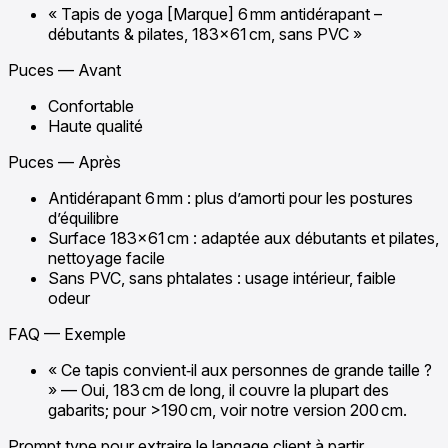
« Tapis de yoga [Marque] 6 mm antidérapant –
débutants & pilates, 183×61 cm, sans PVC »
Puces — Avant
Confortable
Haute qualité
Puces — Après
Antidérapant 6 mm : plus d’amorti pour les postures
d’équilibre
Surface 183×61 cm : adaptée aux débutants et pilates,
nettoyage facile
Sans PVC, sans phtalates : usage intérieur, faible
odeur
FAQ — Exemple
« Ce tapis convient‑il aux personnes de grande taille ?
» — Oui, 183 cm de long, il couvre la plupart des
gabarits; pour >190 cm, voir notre version 200 cm.
Prompt type pour extraire le langage client à partir