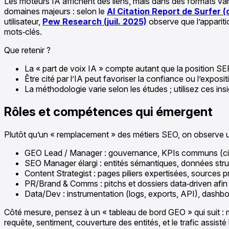
Les moteurs IA affichent des liens, mais dans des formats v
domaines majeurs : selon le
AI Citation Report de Surfer (
utilisateur,
Pew Research (juil. 2025)
observe que l’appariti
mots‑clés.
Que retenir ?
La « part de voix IA » compte autant que la position SE
Être cité par l’IA peut favoriser la confiance ou l’exposit
La méthodologie varie selon les études ; utilisez ces 
Rôles et compétences qui émergent
Plutôt qu’un « remplacement » des métiers SEO, on observe 
GEO Lead / Manager : gouvernance, KPIs communs (citati
SEO Manager élargi : entités sémantiques, données stru
Content Strategist : pages piliers expertisées, sources pr
PR/Brand & Comms : pitchs et dossiers data‑driven afin
Data/Dev : instrumentation (logs, exports, API), dashbo
Côté mesure, pensez à un « tableau de bord GEO » qui suit :
requête, sentiment, couverture des entités, et le trafic assisté