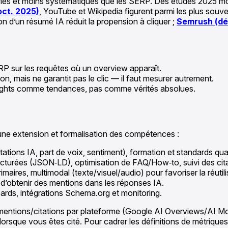
ariés et moins systématiques que les SERP. Des études 2025 mo
oct. 2025)
, YouTube et Wikipedia figurent parmi les plus sou
on d’un résumé IA réduit la propension à cliquer ;
Semrush (dé
RP sur les requêtes où un overview apparaît.
ion, mais ne garantit pas le clic — il faut mesurer autrement.
insights comme tendances, pas comme vérités absolues.
une extension et formalisation des compétences :
ons IA, part de voix, sentiment), formation et standards qual
cturées (JSON‑LD), optimisation de FAQ/How‑to, suivi des cita
imaires, multimodal (texte/visuel/audio) pour favoriser la réutili
 d’obtenir des mentions dans les réponses IA.
ards, intégrations Schema.org et monitoring.
 mentions/citations par plateforme (Google AI Overviews/AI Mo
 lorsque vous êtes cité. Pour cadrer les définitions de métriques