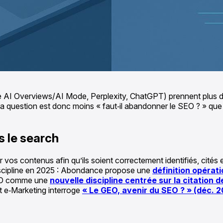
le AI Overviews/AI Mode, Perplexity, ChatGPT) prennent plus de
 La question est donc moins « faut‑il abandonner le SEO ? » q
s le search
os contenus afin qu’ils soient correctement identifiés, cités et
iscipline en 2025 : Abondance propose une
définition opérat
GEO comme une
nouvelle discipline centrée sur la citation 
et e‑Marketing interroge
« Le GEO, avenir du SEO ? » (déc. 