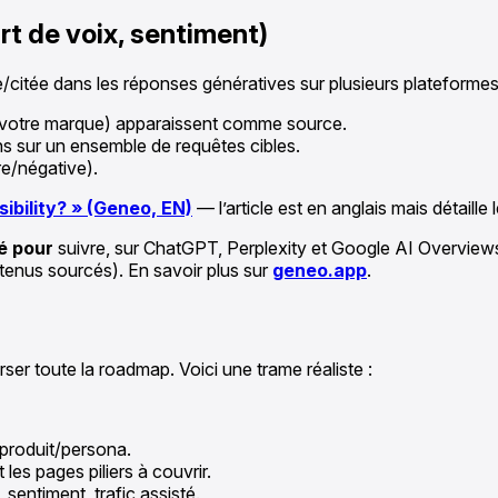
part de voix, sentiment)
ue/citée dans les réponses génératives sur plusieurs plateformes
u votre marque) apparaissent comme source.
ns sur un ensemble de requêtes cibles.
re/négative).
sibility? » (Geneo, EN)
— l’article est en anglais mais détaille 
sé pour
suivre, sur ChatGPT, Perplexity et Google AI Overviews
tenus sourcés). En savoir plus sur
geneo.app
.
ser toute la roadmap. Voici une trame réaliste :
 produit/persona.
 les pages piliers à couvrir.
 sentiment, trafic assisté.