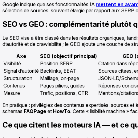
Google indique que ses fonctionnalités IA
mettent en avant
sélection de sources, souvent élargie par rapport aux SERP cl
SEO vs GEO : complémentarité plutôt
Le SEO vise à être classé dans les résultats organiques, tan
d’autorité et de crawlabilité ; le GEO ajoute une couche de st
Axe
SEO (objectif principal)
GEO (o
Visibilité
Position SERP
Citation dans rép
Signal d’autorité
Backlinks, EEAT
Sources citées, e
Structuration
Maillage, on‑page
JSON‑LD/Schema 
Contenus
Pages piliers, guides
Réponses concis
Mesure
Trafic, positions, CTR
Mentions/citations
En pratique : privilégiez des contenus expertisés, sourcés et 
schémas
FAQPage
et
HowTo
. Cette « lisibilité machine » fac
Ce que citent les moteurs IA — et ce q