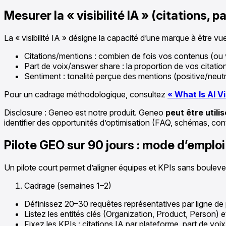
Mesurer la « visibilité IA » (citations, 
La « visibilité IA » désigne la capacité d’une marque à être v
Citations/mentions : combien de fois vos contenus (o
Part de voix/answer share : la proportion de vos citatio
Sentiment : tonalité perçue des mentions (positive/neut
Pour un cadrage méthodologique, consultez
« What Is AI Vi
Disclosure : Geneo est notre produit. Geneo
peut être utili
identifier des opportunités d’optimisation (FAQ, schémas, con
Pilote GEO sur 90 jours : mode d’emploi
Un pilote court permet d’aligner équipes et KPIs sans boulever
Cadrage (semaines 1–2)
Définissez 20–30 requêtes représentatives par ligne de
Listez les entités clés (Organization, Product, Person) et
Fixez les KPIs : citations IA par plateforme, part de voix,