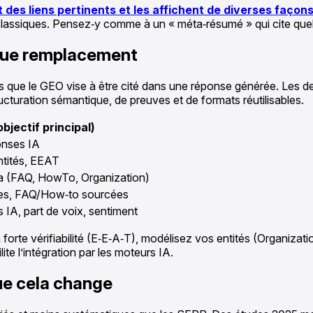
 des liens pertinents et les affichent de diverses façon
assiques. Pensez‑y comme à un « méta‑résumé » qui cite quelque
 que remplacement
dis que le GEO vise à être cité dans une réponse générée. Les 
ructuration sémantique, de preuves et de formats réutilisables.
bjectif principal)
onses IA
ntités, EEAT
(FAQ, HowTo, Organization)
es, FAQ/How‑to sourcées
 IA, part de voix, sentiment
à forte vérifiabilité (E‑E‑A‑T), modélisez vos entités (Organiza
ilite l’intégration par les moteurs IA.
ue cela change