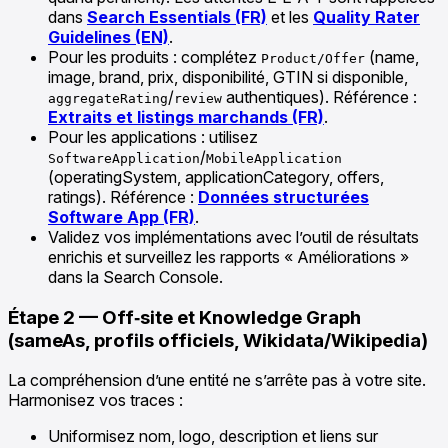
dans
Search Essentials (FR)
et les
Quality Rater
Guidelines (EN)
.
Pour les produits : complétez
(name,
Product/Offer
image, brand, prix, disponibilité, GTIN si disponible,
/
authentiques). Référence :
aggregateRating
review
Extraits et listings marchands (FR)
.
Pour les applications : utilisez
/
SoftwareApplication
MobileApplication
(operatingSystem, applicationCategory, offers,
ratings). Référence :
Données structurées
Software App (FR)
.
Validez vos implémentations avec l’outil de résultats
enrichis et surveillez les rapports « Améliorations »
dans la Search Console.
Étape 2 — Off‑site et Knowledge Graph
(sameAs, profils officiels, Wikidata/Wikipedia)
La compréhension d’une entité ne s’arrête pas à votre site.
Harmonisez vos traces :
Uniformisez nom, logo, description et liens sur