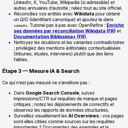
LinkedIn, X, YouTube, Wikipedia (si admissible) et
autres annuaires d’autorité ; reliez tout au site officiel.
Réconciliez vos entités avec
Wikidata
pour obtenir
un QID (identifiant canonique) et ajoutez‑le dans
. Tutoriel pas à pas avec OpenRefine :
Enrichir
sameAs
ses données par réconciliation Wikidata (FR)
et
Documentation Biblissima+ (FR)
.
Nettoyez les doublons et les variantes contradictoires
; privilégiez des mentions éditoriales contextualisées
(tribunes, études, interviews) plutôt que des liens
faibles.
Étape 3 — Mesure IA & Search
Ce qui n’est pas mesuré ne s’améliore pas :
Dans
Google Search Console
, suivez
impressions/CTR sur requêtes de marque et pages
critiques ; notez les déploiements de correctifs et
observez les rapports de données structurées.
Surveillez visuellement les
AI Overviews
: vos pages
sont‑elles citées comme sources sur les requêtes
importantes ? Documentez des exemples et la