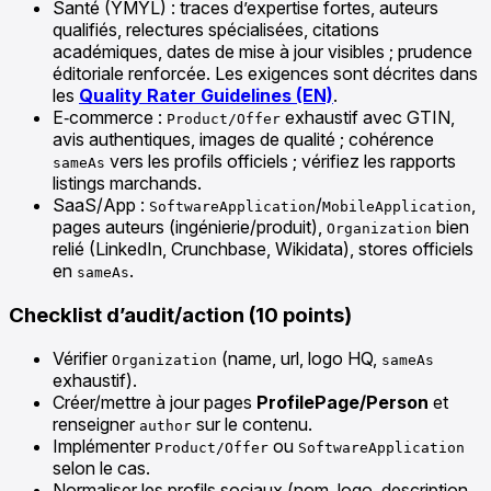
Santé (YMYL) : traces d’expertise fortes, auteurs
qualifiés, relectures spécialisées, citations
académiques, dates de mise à jour visibles ; prudence
éditoriale renforcée. Les exigences sont décrites dans
les
Quality Rater Guidelines (EN)
.
E‑commerce :
exhaustif avec GTIN,
Product/Offer
avis authentiques, images de qualité ; cohérence
vers les profils officiels ; vérifiez les rapports
sameAs
listings marchands.
SaaS/App :
/
,
SoftwareApplication
MobileApplication
pages auteurs (ingénierie/produit),
bien
Organization
relié (LinkedIn, Crunchbase, Wikidata), stores officiels
en
.
sameAs
Checklist d’audit/action (10 points)
Vérifier
(name, url, logo HQ,
Organization
sameAs
exhaustif).
Créer/mettre à jour pages
ProfilePage/Person
et
renseigner
sur le contenu.
author
Implémenter
ou
Product/Offer
SoftwareApplication
selon le cas.
Normaliser les profils sociaux (nom, logo, description,