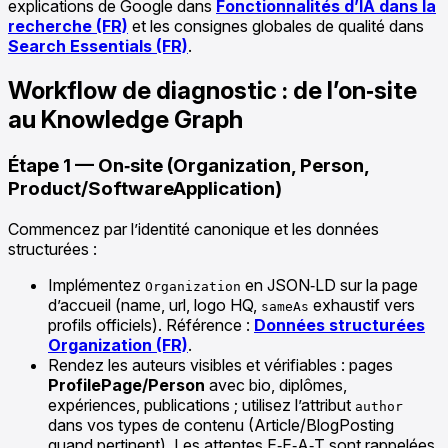
explications de Google dans
Fonctionnalités d’IA dans la
recherche (FR)
et les consignes globales de qualité dans
Search Essentials (FR)
.
Workflow de diagnostic : de l’on‑site
au Knowledge Graph
Étape 1 — On‑site (Organization, Person,
Product/SoftwareApplication)
Commencez par l’identité canonique et les données
structurées :
Implémentez
en JSON‑LD sur la page
Organization
d’accueil (name, url, logo HQ,
exhaustif vers
sameAs
profils officiels). Référence :
Données structurées
Organization (FR)
.
Rendez les auteurs visibles et vérifiables : pages
ProfilePage/Person
avec bio, diplômes,
expériences, publications ; utilisez l’attribut
author
dans vos types de contenu (Article/BlogPosting
quand pertinent). Les attentes E‑E‑A‑T sont rappelées