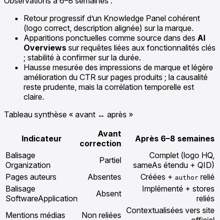
Observations à 6–8 semaines :
Retour progressif d’un Knowledge Panel cohérent
(logo correct, description alignée) sur la marque.
Apparitions ponctuelles comme source dans des
AI
Overviews
sur requêtes liées aux fonctionnalités clés
; stabilité à confirmer sur la durée.
Hausse mesurée des impressions de marque et légère
amélioration du CTR sur pages produits ; la causalité
reste prudente, mais la corrélation temporelle est
claire.
Tableau synthèse « avant ↔ après »
Avant
Indicateur
Après 6–8 semaines
correction
Balisage
Complet (logo HQ,
Partiel
Organization
sameAs étendu + QID)
Pages auteurs
Absentes
Créées +
relié
author
Balisage
Implémenté + stores
Absent
SoftwareApplication
reliés
Contextualisées vers site
Mentions médias
Non reliées
officiel