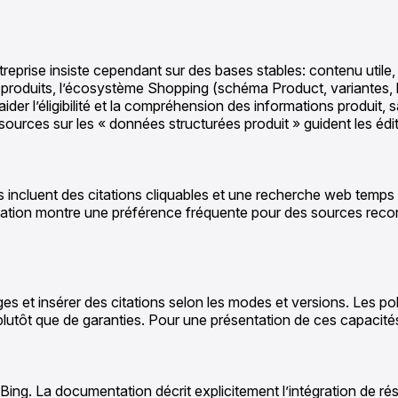
prise insiste cependant sur des bases stables: contenu utile, fi
é produits, l’écosystème Shopping (schéma Product, variantes, 
t aider l’éligibilité et la compréhension des informations produit
ssources sur les « données structurées produit » guident les édi
s incluent des citations cliquables et une recherche web temps 
bservation montre une préférence fréquente pour des sources reco
et insérer des citations selon les modes et versions. Les politi
 plutôt que de garanties. Pour une présentation de ces capacité
 Bing. La documentation décrit explicitement l’intégration de rés