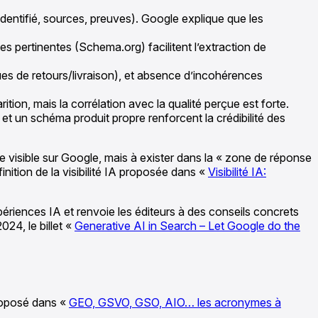
r identifié, sources, preuves). Google explique que les
es pertinentes (Schema.org) facilitent l’extraction de
ques de retours/livraison), et absence d’incohérences
ion, mais la corrélation avec la qualité perçue est forte.
t un schéma produit propre renforcent la crédibilité des
être visible sur Google, mais à exister dans la « zone de réponse
ition de la visibilité IA proposée dans «
Visibilité IA:
iences IA et renvoie les éditeurs à des conseils concrets
024, le billet «
Generative AI in Search – Let Google do the
proposé dans «
GEO, GSVO, GSO, AIO… les acronymes à