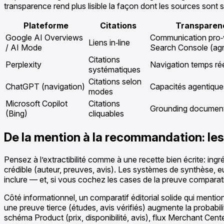
transparence rend plus lisible la façon dont les sources sont s
Plateforme
Citations
Transparen
Google AI Overviews
Communication pro‑w
Liens in‑line
/ AI Mode
Search Console (ag
Citations
Perplexity
Navigation temps réel
systématiques
Citations selon
ChatGPT (navigation)
Capacités agentiques
modes
Microsoft Copilot
Citations
Grounding documen
(Bing)
cliquables
De la mention à la recommandation: les
Pensez à l’extractibilité comme à une recette bien écrite: in
crédible (auteur, preuves, avis). Les systèmes de synthèse, eu
inclure — et, si vous cochez les cases de la preuve compara
Côté informationnel, un comparatif éditorial solide qui mentio
une preuve tierce (études, avis vérifiés) augmente la probabili
schéma Product (prix, disponibilité, avis), flux Merchant Cent