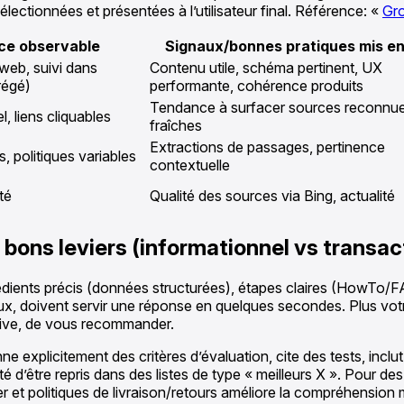
électionnées et présentées à l’utilisateur final. Référence: «
Gro
ce observable
Signaux/bonnes pratiques mis e
eb, suivi dans
Contenu utile, schéma pertinent, UX
régé)
performante, cohérence produits
Tendance à surfacer sources reconnue
, liens cliquables
fraîches
Extractions de passages, pertinence
, politiques variables
contextuelle
té
Qualité des sources via Bing, actualité
 bons leviers (informationnel vs transac
grédients précis (données structurées), étapes claires (HowTo/F
x, doivent servir une réponse en quelques secondes. Plus votre 
tive, de vous recommander.
nne explicitement des critères d’évaluation, cite des tests, inc
té d’être repris dans des listes de type « meilleurs X ». Pour d
er et politiques de livraison/retours améliore la compréhension