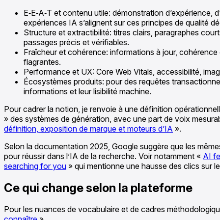
E‑E‑A‑T et contenu utile: démonstration d’expérience, d’ex
expériences IA s’alignent sur ces principes de qualité d
Structure et extractibilité: titres clairs, paragraphes c
passages précis et vérifiables.
Fraîcheur et cohérence: informations à jour, cohérence en
flagrantes.
Performance et UX: Core Web Vitals, accessibilité, image
Écosystèmes produits: pour des requêtes transactionnell
informations et leur lisibilité machine.
Pour cadrer la notion, je renvoie à une définition opérationnell
» des systèmes de génération, avec une part de voix mesurable
définition, exposition de marque et moteurs d’IA
».
Selon la documentation 2025, Google suggère que les mêmes b
pour réussir dans l’IA de la recherche. Voir notamment «
AI f
searching for you
» qui mentionne une hausse des clics sur les
Ce qui change selon la plateforme
Pour les nuances de vocabulaire et de cadres méthodologique
connaître
».