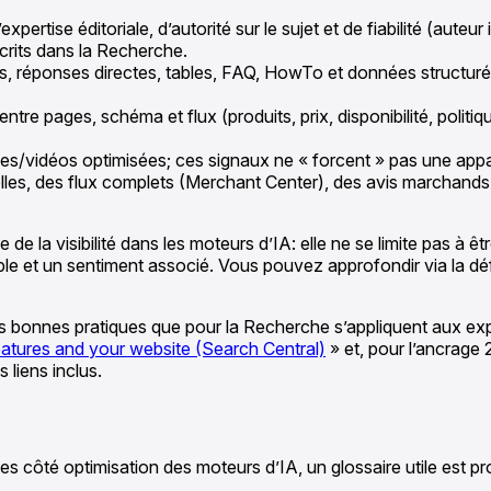
pertise éditoriale, d’autorité sur le sujet et de fiabilité (auteu
écrits dans la Recherche.
ourts, réponses directes, tables, FAQ, HowTo et données structuré
tre pages, schéma et flux (produits, prix, disponibilité, politi
s/vidéos optimisées; ces signaux ne « forcent » pas une apparit
es, des flux complets (Merchant Center), des avis marchands e
e de la visibilité dans les moteurs d’IA: elle ne se limite pas à 
 et un sentiment associé. Vous pouvez approfondir via la défin
onnes pratiques que pour la Recherche s’appliquent aux expér
eatures and your website (Search Central)
» et, pour l’ancrage 2
 liens inclus.
s côté optimisation des moteurs d’IA, un glossaire utile est 