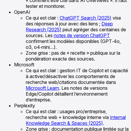
« comment être cité dans AI Overviews ». Il faut
tester et monitorer.
OpenAI
Ce qui est clair :
ChatGPT Search (2025)
vise
des réponses à jour avec des liens ;
Deep
Research (2025)
peut agréger des centaines de
sources. Les
notes de version ChatGPT
confirment les modèles disponibles (GPT‑4o,
o3, o4‑mini…).
Zone grise : pas de « recette » publique sur la
pondération exacte des sources.
Microsoft
Ce qui est clair : gestion IT de Copilot et capacité
à activer/désactiver les comportements de
recherche web/citations documentée dans
Microsoft Learn
. Les notes de versions
Edge/Copilot détaillent l’environnement
d’entreprise.
Perplexity
Ce qui est clair : usages pro/entreprise,
recherche web + knowledge interne via
Internal
Knowledge Search & Spaces (2025)
.
Zone grise : documentation publique limitée sur la