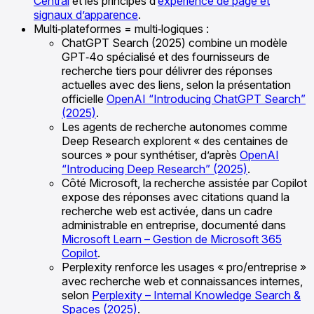
Central
et les principes d’
expérience de page et
signaux d’apparence
.
Multi‑plateformes = multi‑logiques :
ChatGPT Search (2025) combine un modèle
GPT‑4o spécialisé et des fournisseurs de
recherche tiers pour délivrer des réponses
actuelles avec des liens, selon la présentation
officielle
OpenAI “Introducing ChatGPT Search”
(2025)
.
Les agents de recherche autonomes comme
Deep Research explorent « des centaines de
sources » pour synthétiser, d’après
OpenAI
“Introducing Deep Research” (2025)
.
Côté Microsoft, la recherche assistée par Copilot
expose des réponses avec citations quand la
recherche web est activée, dans un cadre
administrable en entreprise, documenté dans
Microsoft Learn – Gestion de Microsoft 365
Copilot
.
Perplexity renforce les usages « pro/entreprise »
avec recherche web et connaissances internes,
selon
Perplexity – Internal Knowledge Search &
Spaces (2025)
.