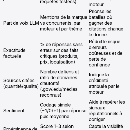
requêtes testées)
moteur
Priorise les
Mentions de la marque
batailles où
Part de voix LLM
vs concurrents, par
gagner des
moteur et par thème
citations change
la donne
Réduit le risque
% de réponses sans
d’erreurs
Exactitude
erreur sur des faits
coûteuses et de
factuelle
critiques (produits,
perte de
prix, localisation)
confiance
Nombre de liens et
Indique la
ratio de domaines
Sources citées
crédibilité
d’autorité
(quantité/qualité)
attribuée par le
(.gov/.edu/médias
moteur
reconnus)
Aide à repérer les
Codage simple
signaux
Sentiment
(−1/0/+1) par réponse,
réputationnels à
puis moyenne
corriger
Score 1–3 selon
Capte la visibilité
Proéminence de