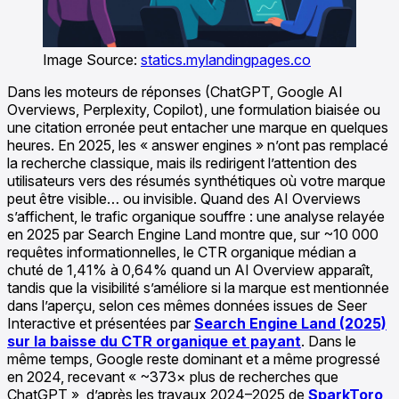
Image Source:
statics.mylandingpages.co
Dans les moteurs de réponses (ChatGPT, Google AI
Overviews, Perplexity, Copilot), une formulation biaisée ou
une citation erronée peut entacher une marque en quelques
heures. En 2025, les « answer engines » n’ont pas remplacé
la recherche classique, mais ils redirigent l’attention des
utilisateurs vers des résumés synthétiques où votre marque
peut être visible… ou invisible. Quand des AI Overviews
s’affichent, le trafic organique souffre : une analyse relayée
en 2025 par Search Engine Land montre que, sur ~10 000
requêtes informationnelles, le CTR organique médian a
chuté de 1,41% à 0,64% quand un AI Overview apparaît,
tandis que la visibilité s’améliore si la marque est mentionnée
dans l’aperçu, selon ces mêmes données issues de Seer
Interactive et présentées par
Search Engine Land (2025)
sur la baisse du CTR organique et payant
. Dans le
même temps, Google reste dominant et a même progressé
en 2024, recevant « ~373× plus de recherches que
ChatGPT », d’après les travaux 2024–2025 de
SparkToro