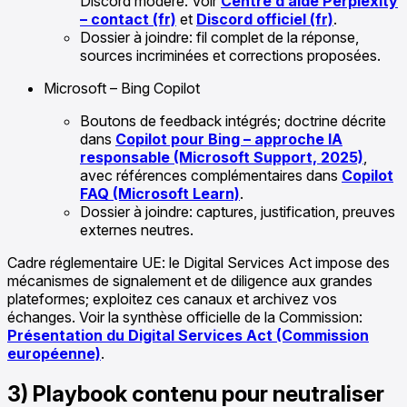
Discord modéré. Voir
Centre d’aide Perplexity
– contact (fr)
et
Discord officiel (fr)
.
Dossier à joindre: fil complet de la réponse,
sources incriminées et corrections proposées.
Microsoft – Bing Copilot
Boutons de feedback intégrés; doctrine décrite
dans
Copilot pour Bing – approche IA
responsable (Microsoft Support, 2025)
,
avec références complémentaires dans
Copilot
FAQ (Microsoft Learn)
.
Dossier à joindre: captures, justification, preuves
externes neutres.
Cadre réglementaire UE: le Digital Services Act impose des
mécanismes de signalement et de diligence aux grandes
plateformes; exploitez ces canaux et archivez vos
échanges. Voir la synthèse officielle de la Commission:
Présentation du Digital Services Act (Commission
européenne)
.
3) Playbook contenu pour neutraliser