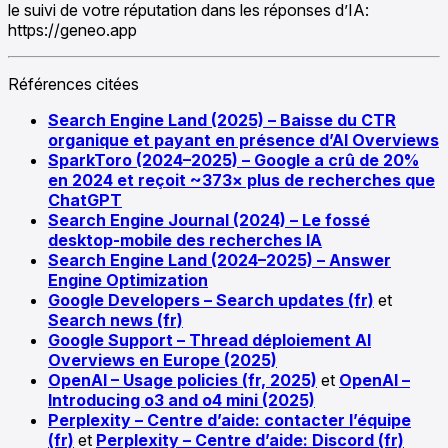
le suivi de votre réputation dans les réponses d’IA:
https://geneo.app
Références citées
Search Engine Land (2025) – Baisse du CTR
organique et payant en présence d’AI Overviews
SparkToro (2024–2025) – Google a crû de 20%
en 2024 et reçoit ~373× plus de recherches que
ChatGPT
Search Engine Journal (2024) – Le fossé
desktop-mobile des recherches IA
Search Engine Land (2024–2025) – Answer
Engine Optimization
Google Developers – Search updates (fr)
et
Search news (fr)
Google Support – Thread déploiement AI
Overviews en Europe (2025)
OpenAI – Usage policies (fr, 2025)
et
OpenAI –
Introducing o3 and o4 mini (2025)
Perplexity – Centre d’aide: contacter l’équipe
(fr)
et
Perplexity – Centre d’aide: Discord (fr)