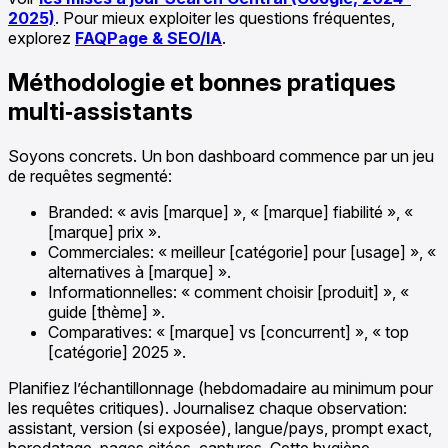
2025)
. Pour mieux exploiter les questions fréquentes,
explorez
FAQPage & SEO/IA
.
Méthodologie et bonnes pratiques
multi‑assistants
Soyons concrets. Un bon dashboard commence par un jeu
de requêtes segmenté:
Branded: « avis [marque] », « [marque] fiabilité », «
[marque] prix ».
Commerciales: « meilleur [catégorie] pour [usage] », «
alternatives à [marque] ».
Informationnelles: « comment choisir [produit] », «
guide [thème] ».
Comparatives: « [marque] vs [concurrent] », « top
[catégorie] 2025 ».
Planifiez l’échantillonnage (hebdomadaire au minimum pour
les requêtes critiques). Journalisez chaque observation:
assistant, version (si exposée), langue/pays, prompt exact,
horodatage, pages citées, captures. Cette hygiène