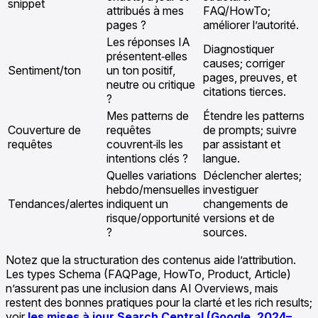
snippet
attribués à mes
FAQ/HowTo;
pages ?
améliorer l’autorité.
Les réponses IA
Diagnostiquer
présentent‑elles
causes; corriger
Sentiment/ton
un ton positif,
pages, preuves, et
neutre ou critique
citations tierces.
?
Mes patterns de
Étendre les patterns
Couverture de
requêtes
de prompts; suivre
requêtes
couvrent‑ils les
par assistant et
intentions clés ?
langue.
Quelles variations
Déclencher alertes;
hebdo/mensuelles
investiguer
Tendances/alertes
indiquent un
changements de
risque/opportunité
versions et de
?
sources.
Notez que la structuration des contenus aide l’attribution.
Les types Schema (FAQPage, HowTo, Product, Article)
n’assurent pas une inclusion dans AI Overviews, mais
restent des bonnes pratiques pour la clarté et les rich results;
voir
les mises à jour Search Central (Google, 2024–