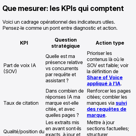
Que mesurer: les KPIs qui comptent
Voici un cadrage opérationnel des indicateurs utiles.
Pensez‑le comme un pont entre diagnostic et action.
Question
KPI
Action type
stratégique
Prioriser les
Quelle est ma
contenus là où le
présence relative
Part de voix IA
SOV est faible; voir
vs concurrents
(SOV)
la définition de
par requête et
Share of Voice
assistant ?
appliqué à l’IA
.
Dans combien de
Renforcer les pages
réponses IA ma
citées; combler les
Taux de citation
marque est‑elle
manques via
suivi
citée, et avec
des requêtes de
quelles pages ?
marque
.
Les extraits mis
Mettre à jour
en avant sont‑ils
sections factuelles;
Qualité/position du
exacts, à jour et
structurer