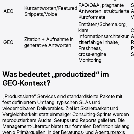
FAQ/Q&A, prägnante
S
Kurzantworten/Featured
AEO
Antworten, strukturierte
A
Snippets/Voice
Kurzformate
V
Entitäten/Schema.org,
klare
C
Informationsarchitektur,
A
Zitation + Aufnahme in
GEO
zitierfähige Inhalte,
R
generative Antworten
Freshness,
P
cross‑engine
S
Monitoring
Was bedeutet „productized“ im
GEO‑Kontext?
„Produktisierte“ Services sind standardisierte Pakete mit
fest definiertem Umfang, typischen SLAs und
wiederholbaren Deliverables. Ziel ist Skalierbarkeit und
Vergleichbarkeit: statt einmaliger Consulting‑Sprints werden
reproduzierbare Audits, Setups und Reports geliefert. Die
Management‑Literatur bietet zur formalen Definition bislang
wenig Primärquellen; in der Beratungs‑ und Agenturpraxis