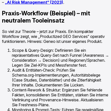
–
„AI Risk Management“ (2023)
.
Praxis‑Workflow (Beispiel) – mit
neutralem Tooleinsatz
So viel zur Theorie – jetzt zur Praxis. Ein kompakter
Workflow zeigt, wie „Productized GEO Services“ operativ
funktionieren. Hinweis: Geneo ist unser eigenes Produkt.
Scope & Query‑Design: Definieren Sie ein
repräsentatives Query‑Set nach Funnel (Awareness →
Consideration → Decision) und Regionen/Sprachen.
Legen Sie Ziel‑KPIs und Messfenster fest.
Audit & Entitäten‑Check: Prüfen Sie
Schema.org‑Implementierungen, Autoritätsbelege
(Case Studies, Datenblätter) und die Zitierfähigkeit
Ihrer Inhalte. Dokumentieren Sie Lücken.
Content‑Rework & Struktur: Ergänzen Sie fehlende
Fakten, konsolidieren Sie Entitäten, stärken Sie interne
Verlinkung und Provenance‑Hinweise. Aktualisieren
Sie Freshness‑Pläne.
Monitoring & Prompt‑Tests: Führen Sie regelmäßige