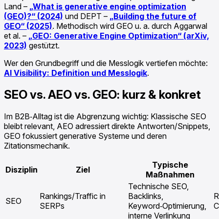
Land –
„What is generative engine optimization
(GEO)?“ (2024)
und DEPT –
„Building the future of
GEO“ (2025)
. Methodisch wird GEO u. a. durch Aggarwal
et al. –
„GEO: Generative Engine Optimization“ (arXiv,
2023)
gestützt.
Wer den Grundbegriff und die Messlogik vertiefen möchte:
AI Visibility: Definition und Messlogik
.
SEO vs. AEO vs. GEO: kurz & konkret
Im B2B‑Alltag ist die Abgrenzung wichtig: Klassische SEO
bleibt relevant, AEO adressiert direkte Antworten/Snippets,
GEO fokussiert generative Systeme und deren
Zitationsmechanik.
Typische
Disziplin
Ziel
Maßnahmen
Technische SEO,
Rankings/Traffic in
Backlinks,
R
SEO
SERPs
Keyword‑Optimierung,
C
interne Verlinkung