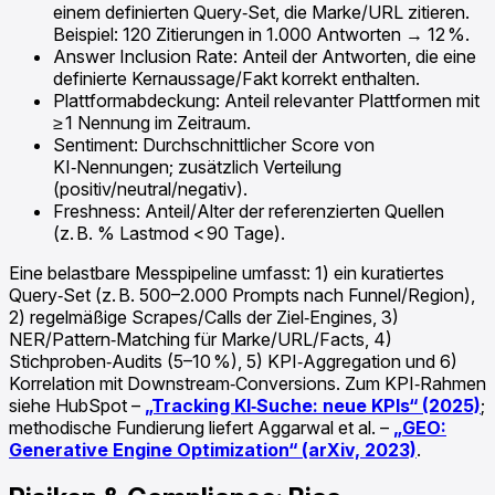
einem definierten Query‑Set, die Marke/URL zitieren.
Beispiel: 120 Zitierungen in 1.000 Antworten → 12 %.
Answer Inclusion Rate: Anteil der Antworten, die eine
definierte Kernaussage/Fakt korrekt enthalten.
Plattformabdeckung: Anteil relevanter Plattformen mit
≥ 1 Nennung im Zeitraum.
Sentiment: Durchschnittlicher Score von
KI‑Nennungen; zusätzlich Verteilung
(positiv/neutral/negativ).
Freshness: Anteil/Alter der referenzierten Quellen
(z. B. % Lastmod < 90 Tage).
Eine belastbare Messpipeline umfasst: 1) ein kuratiertes
Query‑Set (z. B. 500–2.000 Prompts nach Funnel/Region),
2) regelmäßige Scrapes/Calls der Ziel‑Engines, 3)
NER/Pattern‑Matching für Marke/URL/Facts, 4)
Stichproben‑Audits (5–10 %), 5) KPI‑Aggregation und 6)
Korrelation mit Downstream‑Conversions. Zum KPI‑Rahmen
siehe HubSpot –
„Tracking KI‑Suche: neue KPIs“ (2025)
;
methodische Fundierung liefert Aggarwal et al. –
„GEO:
Generative Engine Optimization“ (arXiv, 2023)
.