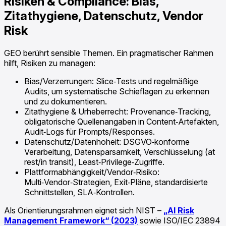
Risiken & Compliance: Bias,
Zitathygiene, Datenschutz, Vendor
Risk
GEO berührt sensible Themen. Ein pragmatischer Rahmen
hilft, Risiken zu managen:
Bias/Verzerrungen: Slice‑Tests und regelmäßige
Audits, um systematische Schieflagen zu erkennen
und zu dokumentieren.
Zitathygiene & Urheberrecht: Provenance‑Tracking,
obligatorische Quellenangaben in Content‑Artefakten,
Audit‑Logs für Prompts/Responses.
Datenschutz/Datenhoheit: DSGVO‑konforme
Verarbeitung, Datensparsamkeit, Verschlüsselung (at
rest/in transit), Least‑Privilege‑Zugriffe.
Plattformabhängigkeit/Vendor‑Risiko:
Multi‑Vendor‑Strategien, Exit‑Pläne, standardisierte
Schnittstellen, SLA‑Kontrollen.
Als Orientierungsrahmen eignet sich NIST –
„AI Risk
Management Framework“ (2023)
sowie ISO/IEC 23894