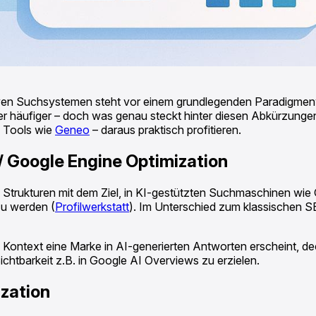
erativen Suchsystemen steht vor einem grundlegenden Paradig
figer – doch was genau steckt hinter diesen Abkürzungen? Di
n Tools wie
Geneo
– daraus praktisch profitieren.
/ Google Engine Optimization
 Strukturen mit dem Ziel, in KI-gestützten Suchmaschinen wie
zu werden (
Profilwerkstatt
). Im Unterschied zum klassischen S
 Kontext eine Marke in AI-generierten Antworten erscheint, de
tbarkeit z.B. in Google AI Overviews zu erzielen.
ization