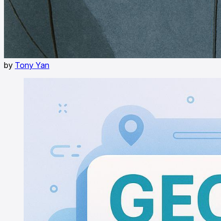
by
Tony Yan