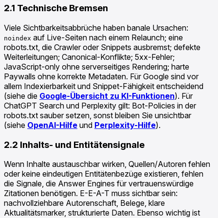
2.1 Technische Bremsen
Viele Sichtbarkeitsabbrüche haben banale Ursachen:
auf Live-Seiten nach einem Relaunch; eine
noindex
robots.txt, die Crawler oder Snippets ausbremst; defekte
Weiterleitungen; Canonical-Konflikte; 5xx-Fehler;
JavaScript-only ohne serverseitiges Rendering; harte
Paywalls ohne korrekte Metadaten. Für Google sind vor
allem Indexierbarkeit und Snippet-Fähigkeit entscheidend
(siehe die
Google-Übersicht zu KI-Funktionen
). Für
ChatGPT Search und Perplexity gilt: Bot-Policies in der
robots.txt sauber setzen, sonst bleiben Sie unsichtbar
(siehe
OpenAI-Hilfe
und
Perplexity-Hilfe
).
2.2 Inhalts- und Entitätensignale
Wenn Inhalte austauschbar wirken, Quellen/Autoren fehlen
oder keine eindeutigen Entitätenbezüge existieren, fehlen
die Signale, die Answer Engines für vertrauenswürdige
Zitationen benötigen. E-E-A-T muss sichtbar sein:
nachvollziehbare Autorenschaft, Belege, klare
Aktualitätsmarker, strukturierte Daten. Ebenso wichtig ist