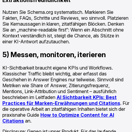
Extraktionsfreundlichkeit
Nutzen Sie Schema.org systematisch. Markieren Sie
Fakten, FAQs, Schritte und Reviews, wo sinnvoll. Platzieren
Sie Kernaussagen in klaren, zitatfähigen Blöcken. Denken
Sie an „machine-readable first“: Wenn ein Abschnitt ohne
Kontext verständlich ist, steigt die Chance, als Stütze in
einer KI-Antwort aufzutauchen.
5) Messen, monitoren, iterieren
KI-Sichtbarkeit braucht eigene KPIs und Workflows.
Klassischer Traffic bleibt wichtig, aber erfasst das
Geschehen in Answer Engines nur teilweise. Sinnvoll sind
Metriken wie Share of Answer, Zitierungsfrequenz,
Mentions, Link-Attribution und Sentiment – ausführlich
beschrieben im Leitfaden
AI Sichtbarkeit KPIs: Best
Practices für Marken-Erwähnungen und Citations
. Für
die operative Arbeit an zitatfähigen Inhalten bietet sich der
praxisnahe Guide
How to Optimize Content for AI
Citations
an.
Disclosure: Geneo ist unser Produkt. Für das laufende