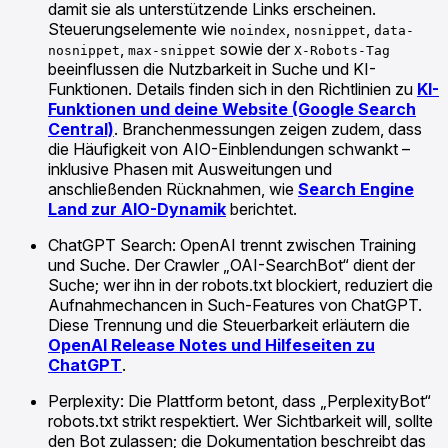
damit sie als unterstützende Links erscheinen.
Steuerungselemente wie
,
,
noindex
nosnippet
data-
,
sowie der
nosnippet
max-snippet
X-Robots-Tag
beeinflussen die Nutzbarkeit in Suche und KI-
Funktionen. Details finden sich in den Richtlinien zu
KI-
Funktionen und deine Website (Google Search
Central)
. Branchenmessungen zeigen zudem, dass
die Häufigkeit von AIO-Einblendungen schwankt –
inklusive Phasen mit Ausweitungen und
anschließenden Rücknahmen, wie
Search Engine
Land zur AIO-Dynamik
berichtet.
ChatGPT Search: OpenAI trennt zwischen Training
und Suche. Der Crawler „OAI-SearchBot“ dient der
Suche; wer ihn in der robots.txt blockiert, reduziert die
Aufnahmechancen in Such-Features von ChatGPT.
Diese Trennung und die Steuerbarkeit erläutern die
OpenAI Release Notes und Hilfeseiten zu
ChatGPT
.
Perplexity: Die Plattform betont, dass „PerplexityBot“
robots.txt strikt respektiert. Wer Sichtbarkeit will, sollte
den Bot zulassen; die Dokumentation beschreibt das