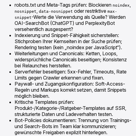
robots.txt und Meta-Tags prüfen: Blockieren
,
noindex
,
oder restriktive
nosnippet
data-nosnippet
max-
-Werte die Verwendung als Quelle? Werden
snippet
OAI-SearchBot (ChatGPT) und PerplexityBot
versehentlich ausgesperrt?
Indexierung und Snippet-Fähigkeit sicherstellen:
Stichproben Ihrer Kernseiten in der Suche prüfen;
Rendering testen (kein „noindex per JavaScript“).
Weiterleitungen und Canonicals: Ketten, Loops,
widersprüchliche Canonicals beseitigen; Konsistenz
bei Relaunches herstellen.
Serverfehler beseitigen: 5xx-Fehler, Timeouts, Rate
Limits gegen Crawler erkennen und fixen.
Paywall- und Zugangskonfiguration: Soft-Access-
Regeln und Markups korrekt setzen, damit Snippets
möglich bleiben.
Kritische Templates prüfen:
Produkt-/Kategorie-/Ratgeber-Templates auf SSR,
strukturierte Daten und Ladeverhalten testen.
Bot-Policies dokumentieren: Trennung von Trainings-
und Search-Bots im Team klar kommunizieren;
gewünschte Freigaben explizit hinterlegen.