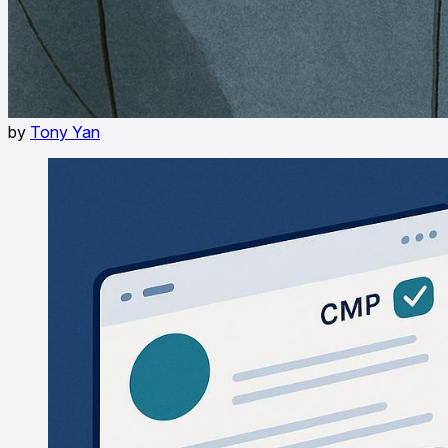
by
Tony Yan