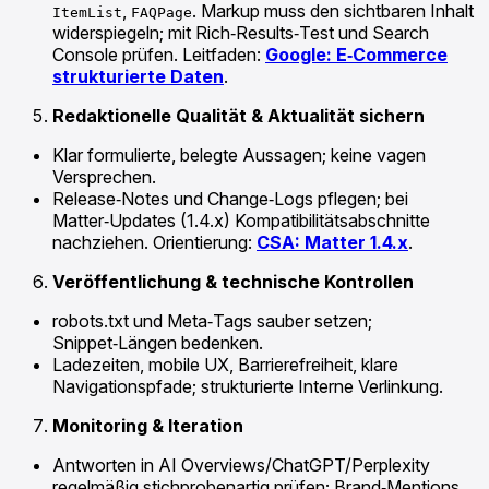
,
. Markup muss den sichtbaren Inhalt
ItemList
FAQPage
widerspiegeln; mit Rich‑Results‑Test und Search
Console prüfen. Leitfaden:
Google: E‑Commerce
strukturierte Daten
.
Redaktionelle Qualität & Aktualität sichern
Klar formulierte, belegte Aussagen; keine vagen
Versprechen.
Release‑Notes und Change‑Logs pflegen; bei
Matter‑Updates (1.4.x) Kompatibilitätsabschnitte
nachziehen. Orientierung:
CSA: Matter 1.4.x
.
Veröffentlichung & technische Kontrollen
robots.txt und Meta‑Tags sauber setzen;
Snippet‑Längen bedenken.
Ladezeiten, mobile UX, Barrierefreiheit, klare
Navigationspfade; strukturierte Interne Verlinkung.
Monitoring & Iteration
Antworten in AI Overviews/ChatGPT/Perplexity
regelmäßig stichprobenartig prüfen; Brand‑Mentions,