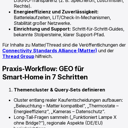
DSGVO‑Transparenz (z. B. Speicherort, Löschfristen,
Rechte).
Energieeffizienz und Zuverlässigkeit:
Batterielaufzeiten, LIT/Check‑In‑Mechanismen,
Stabilität großer Netzwerke.
Einrichtung und Support:
Schritt‑für‑Schritt‑Guides,
bekannte Stolpersteine, klarer Support‑Pfad.
Für Inhalte zu Matter/Thread sind die Veröffentlichungen der
Connectivity Standards Alliance (Matter)
und der
Thread Group
hilfreich.
Praxis‑Workflow: GEO für
Smart‑Home in 7 Schritten
Themencluster & Query‑Sets definieren
Cluster entlang realer Kaufentscheidungen aufbauen:
„Beleuchtung – Matter kompatibel“, „Thermostate –
Energieeffizienz“, „Kameras – Datenschutz“.
Long‑Tail‑Fragen sammeln („Funktioniert Lampe X
ohne Bridge?“), regionale Aspekte (DE/EU)