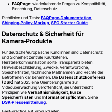
FAQPage
: wiederkehrende Fragen zu Kompatibilität,
Einrichtung, Datenschutz.
Richtlinien und Tests:
FAQPage‑Dokumentation
,
Shipping‑Policy Markup
,
SEO Starter Guide
.
Datenschutz & Sicherheit für
Kamera‑Produkte
Für deutsche/europäische Kund:innen sind Datenschutz
und Sicherheit zentrale Kaufkriterien.
Herstellerkommunikation sollte Transparenz bieten:
Hinweisbeschilderung, Zwecke, Verantwortliche,
Speicherfristen; technische Maßnahmen und Rechte der
Betroffenen klar benennen. Die
Datenschutzkonferenz
(DSK)
hat 2025 eine Orientierungshilfe zur
Videoüberwachung veröffentlicht; sie unterstreicht
Prinzipien wie
Verhältnismäßigkeit
,
kurze
Speicherfristen
und
Informationspflichten
. Siehe
DSK‑Pressemitteilung
.
Best‑Practice auf Produktseiten: