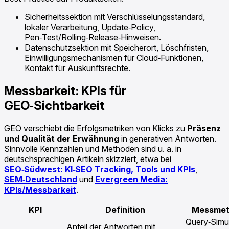
Sicherheitssektion mit Verschlüsselungsstandard,
lokaler Verarbeitung, Update‑Policy,
Pen‑Test/Rolling‑Release‑Hinweisen.
Datenschutzsektion mit Speicherort, Löschfristen,
Einwilligungsmechanismen für Cloud‑Funktionen,
Kontakt für Auskunftsrechte.
Messbarkeit: KPIs für
GEO‑Sichtbarkeit
GEO verschiebt die Erfolgsmetriken von Klicks zu
Präsenz
und Qualität der Erwähnung
in generativen Antworten.
Sinnvolle Kennzahlen und Methoden sind u. a. in
deutschsprachigen Artikeln skizziert, etwa bei
SEO‑Südwest: KI‑SEO Tracking, Tools und KPIs
,
SEM‑Deutschland
und
Evergreen Media:
KPIs/Messbarkeit
.
KPI
Definition
Messmet
Query‑Simul
Anteil der Antworten mit