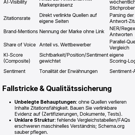
AI‑Visibility
wöchentlic
Markenpräsenz
Stichprobe
Direkt verlinkte Quellen auf
Parsing der
Zitationsrate
eigene Seiten
Antwort‑Zit
NER/Regex 
Brand‑Mentions
Nennung der Marke ohne Link
Antworten
Parallel‑Que
Share of Voice
Anteil vs. Wettbewerber
Vergleich
KI‑Score
Sichtbarkeit/Position/Sentiment
eigene
(Composite)
gewichtet
Scoring‑Log
Sentiment
Tonalität der Erwähnungen
Sentiment‑
Fallstricke & Qualitätssicherung
Unbelegte Behauptungen
: ohne Quellen verlieren
Inhalte Zitationsfähigkeit. Bauen Sie verlinkbare
Evidenz auf (Zertifizierungen, Dokumente, Tests).
Unklare Struktur
: fehlende Vergleichstabellen/FAQs
erschweren maschinelles Verständnis; Schema.org
sauber pflegen.