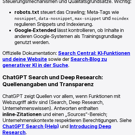
Steuerungsmechanismen und Qualitätsgrundsätze. Wichtig:
robots.txt
steuert das Crawling; Meta‑Tags wie
,
,
und
nosnippet
data-nosnippet
max-snippet
noindex
regulieren Snippets und Indexierung.
Google‑Extended
lässt kontrollieren, ob Inhalte in
anderen Google‑Systemen als Trainingsgrundlage
genutzt werden.
Offizielle Dokumentation:
Search Central: KI‑Funktionen
und deine Website
sowie der
Search‑Blog zu
generativer KI in der Suche
.
ChatGPT Search und Deep Research:
Quellenangaben und Transparenz
ChatGPT zeigt Quellen vor allem, wenn Funktionen mit
Webzugriff aktiv sind (Search, Deep Research,
Unternehmenswissen). Antworten enthalten
inline‑Zitationen
und einen „Sources“-Bereich;
Unternehmenskontexte respektieren Berechtigungen. Siehe
ChatGPT Search (Help)
und
Introducing Deep
Research
.