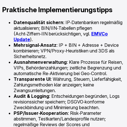
Praktische Implementierungstipps
Datenqualität sichern
: IP‑Datenbanken regelmäßig
aktualisieren; BIN/IIN‑Tabellen pflegen
(Acht‑Ziffern‑IIN berücksichtigen, vgl.
EMVCo
Update
).
Mehrsignal‑Ansatz
: IP + BIN + Adresse + Device
kombinieren; VPN/Proxy‑Heuristiken und 3DS als
Sicherheitsnetz.
Ausnahmenverwaltung
: Klare Prozesse für Reisen,
VIPs, Behördenzahlungen; zeitliche Begrenzung und
automatische Re‑Aktivierung bei Geo‑Control.
Transparente UI
: Währung, Steuern, Lieferfähigkeit,
Zahlungsmethoden klar anzeigen; keine
Zwangsumleitungen.
Audit & Logging
: Entscheidungen begründen, Logs
revisionssicher speichern; DSGVO‑konforme
Zweckbindung und Minimierung beachten.
PSP/Issuer‑Kooperation
: Risk‑Parameter
abstimmen, Testkarten/Landesprofile nutzen;
regelmäßige Reviews der Scores und