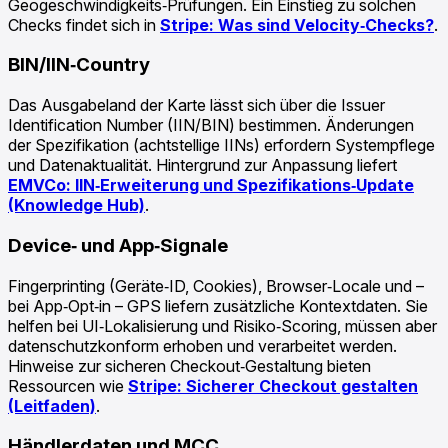
Geogeschwindigkeits‑Prüfungen. Ein Einstieg zu solchen
Checks findet sich in
Stripe: Was sind Velocity‑Checks?
.
BIN/IIN‑Country
Das Ausgabeland der Karte lässt sich über die Issuer
Identification Number (IIN/BIN) bestimmen. Änderungen
der Spezifikation (achtstellige IINs) erfordern Systempflege
und Datenaktualität. Hintergrund zur Anpassung liefert
EMVCo: IIN‑Erweiterung und Spezifikations‑Update
(Knowledge Hub)
.
Device‑ und App‑Signale
Fingerprinting (Geräte‑ID, Cookies), Browser‑Locale und –
bei App‑Opt‑in – GPS liefern zusätzliche Kontextdaten. Sie
helfen bei UI‑Lokalisierung und Risiko‑Scoring, müssen aber
datenschutzkonform erhoben und verarbeitet werden.
Hinweise zur sicheren Checkout‑Gestaltung bieten
Ressourcen wie
Stripe: Sicherer Checkout gestalten
(Leitfaden)
.
Händlerdaten und MCC