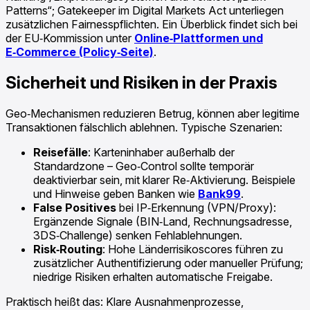
Patterns“; Gatekeeper im Digital Markets Act unterliegen
zusätzlichen Fairnesspflichten. Ein Überblick findet sich bei
der EU‑Kommission unter
Online‑Plattformen und
E‑Commerce (Policy‑Seite)
.
Sicherheit und Risiken in der Praxis
Geo‑Mechanismen reduzieren Betrug, können aber legitime
Transaktionen fälschlich ablehnen. Typische Szenarien:
Reisefälle
: Karteninhaber außerhalb der
Standardzone – Geo‑Control sollte temporär
deaktivierbar sein, mit klarer Re‑Aktivierung. Beispiele
und Hinweise geben Banken wie
Bank99
.
False Positives
bei IP‑Erkennung (VPN/Proxy):
Ergänzende Signale (BIN‑Land, Rechnungsadresse,
3DS‑Challenge) senken Fehlablehnungen.
Risk‑Routing
: Hohe Länderrisikoscores führen zu
zusätzlicher Authentifizierung oder manueller Prüfung;
niedrige Risiken erhalten automatische Freigabe.
Praktisch heißt das: Klare Ausnahmenprozesse,