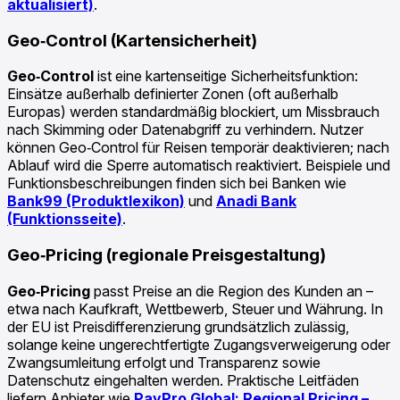
aktualisiert)
.
Geo‑Control (Kartensicherheit)
Geo‑Control
ist eine kartenseitige Sicherheitsfunktion:
Einsätze außerhalb definierter Zonen (oft außerhalb
Europas) werden standardmäßig blockiert, um Missbrauch
nach Skimming oder Datenabgriff zu verhindern. Nutzer
können Geo‑Control für Reisen temporär deaktivieren; nach
Ablauf wird die Sperre automatisch reaktiviert. Beispiele und
Funktionsbeschreibungen finden sich bei Banken wie
Bank99 (Produktlexikon)
und
Anadi Bank
(Funktionsseite)
.
Geo‑Pricing (regionale Preisgestaltung)
Geo‑Pricing
passt Preise an die Region des Kunden an –
etwa nach Kaufkraft, Wettbewerb, Steuer und Währung. In
der EU ist Preisdifferenzierung grundsätzlich zulässig,
solange keine ungerechtfertigte Zugangsverweigerung oder
Zwangsumleitung erfolgt und Transparenz sowie
Datenschutz eingehalten werden. Praktische Leitfäden
liefern Anbieter wie
PayPro Global: Regional Pricing –