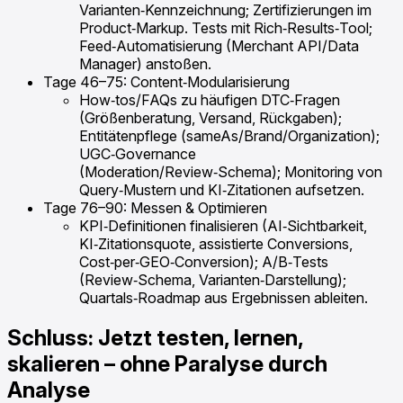
Varianten‑Kennzeichnung; Zertifizierungen im
Product‑Markup. Tests mit Rich‑Results‑Tool;
Feed‑Automatisierung (Merchant API/Data
Manager) anstoßen.
Tage 46–75: Content‑Modularisierung
How‑tos/FAQs zu häufigen DTC‑Fragen
(Größenberatung, Versand, Rückgaben);
Entitätenpflege (sameAs/Brand/Organization);
UGC‑Governance
(Moderation/Review‑Schema); Monitoring von
Query‑Mustern und KI‑Zitationen aufsetzen.
Tage 76–90: Messen & Optimieren
KPI‑Definitionen finalisieren (AI‑Sichtbarkeit,
KI‑Zitationsquote, assistierte Conversions,
Cost‑per‑GEO‑Conversion); A/B‑Tests
(Review‑Schema, Varianten‑Darstellung);
Quartals‑Roadmap aus Ergebnissen ableiten.
Schluss: Jetzt testen, lernen,
skalieren – ohne Paralyse durch
Analyse