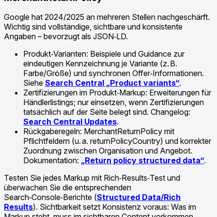
Google hat 2024/2025 an mehreren Stellen nachgeschärft.
Wichtig sind vollständige, sichtbare und konsistente
Angaben – bevorzugt als JSON‑LD.
Produkt‑Varianten: Beispiele und Guidance zur
eindeutigen Kennzeichnung je Variante (z. B.
Farbe/Größe) und synchronen Offer‑Informationen.
Siehe
Search Central „Product variants“
.
Zertifizierungen im Produkt‑Markup: Erweiterungen für
Händlerlistings; nur einsetzen, wenn Zertifizierungen
tatsächlich auf der Seite belegt sind. Changelog:
Search Central Updates
.
Rückgaberegeln: MerchantReturnPolicy mit
Pflichtfeldern (u. a. returnPolicyCountry) und korrekter
Zuordnung zwischen Organisation und Angebot.
Dokumentation:
„Return policy structured data“
.
Testen Sie jedes Markup mit Rich‑Results‑Test und
überwachen Sie die entsprechenden
Search‑Console‑Berichte (
Structured Data/Rich
Results
). Sichtbarkeit setzt Konsistenz voraus: Was im
Markup steht, muss im sichtbaren Content vorkommen.