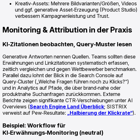
Kreativ‑Assets: Mehrere Bildvarianten/Größen, Videos
und ggf. generative Asset‑Erzeugung (Product Studio)
verbessern Kampagnenleistung und Trust.
Monitoring & Attribution in der Praxis
KI‑Zitationen beobachten, Query‑Muster lesen
Generative Antworten nennen Quellen. Teams sollten diese
Erwähnungen und Linkzitationen systematisch erfassen,
zeitlich vergleichen und gegen Wettbewerber benchmarken.
Parallel dazu lohnt der Blick in die Search Console auf
Query‑Cluster („Welche Fragen führen noch zu Klicks?“)
und in Analytics auf Pfade, die über brand‑nahe oder
produktnahe Suchanfragen zurückkommen. Externe
Berichte zeigen signifikante CTR‑Verschiebungen unter AI
Overviews (
Search Engine Land Überblick
; SISTRIX
verweist auf Pew‑Resultate:
„Halbierung der Klickrate“
).
Beispiel: Workflow für
KI‑Erwähnungs‑Monitoring (neutral)