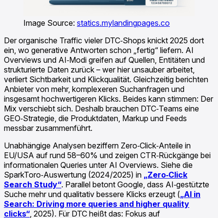
Image Source:
statics.mylandingpages.co
Der organische Traffic vieler DTC‑Shops knickt 2025 dort
ein, wo generative Antworten schon „fertig“ liefern. AI
Overviews und AI‑Modi greifen auf Quellen, Entitäten und
strukturierte Daten zurück – wer hier unsauber arbeitet,
verliert Sichtbarkeit und Klickqualität. Gleichzeitig berichten
Anbieter von mehr, komplexeren Suchanfragen und
insgesamt hochwertigeren Klicks. Beides kann stimmen: Der
Mix verschiebt sich. Deshalb brauchen DTC‑Teams eine
GEO‑Strategie, die Produktdaten, Markup und Feeds
messbar zusammenführt.
Unabhängige Analysen beziffern Zero‑Click‑Anteile in
EU/USA auf rund 58–60% und zeigen CTR‑Rückgänge bei
informationalen Queries unter AI Overviews. Siehe die
SparkToro‑Auswertung (2024/2025) in
„Zero‑Click
Search Study“
. Parallel betont Google, dass AI‑gestützte
Suche mehr und qualitativ bessere Klicks erzeugt (
„AI in
Search: Driving more queries and higher quality
clicks“
, 2025). Für DTC heißt das: Fokus auf