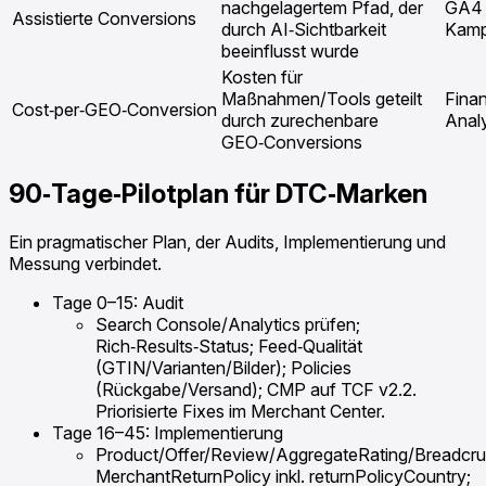
nachgelagertem Pfad, der
GA4 A
Assistierte Conversions
durch AI‑Sichtbarkeit
Kamp
beeinflusst wurde
Kosten für
Maßnahmen/Tools geteilt
Fina
Cost‑per‑GEO‑Conversion
durch zurechenbare
Analy
GEO‑Conversions
90‑Tage‑Pilotplan für DTC‑Marken
Ein pragmatischer Plan, der Audits, Implementierung und
Messung verbindet.
Tage 0–15: Audit
Search Console/Analytics prüfen;
Rich‑Results‑Status; Feed‑Qualität
(GTIN/Varianten/Bilder); Policies
(Rückgabe/Versand); CMP auf TCF v2.2.
Priorisierte Fixes im Merchant Center.
Tage 16–45: Implementierung
Product/Offer/Review/AggregateRating/Breadc
MerchantReturnPolicy inkl. returnPolicyCountry;