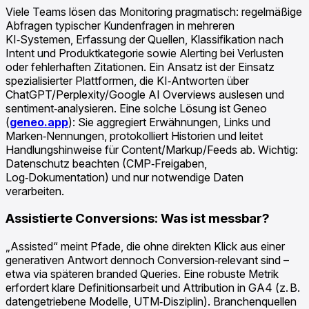
Viele Teams lösen das Monitoring pragmatisch: regelmäßige
Abfragen typischer Kundenfragen in mehreren
KI‑Systemen, Erfassung der Quellen, Klassifikation nach
Intent und Produktkategorie sowie Alerting bei Verlusten
oder fehlerhaften Zitationen. Ein Ansatz ist der Einsatz
spezialisierter Plattformen, die KI‑Antworten über
ChatGPT/Perplexity/Google AI Overviews auslesen und
sentiment‑analysieren. Eine solche Lösung ist Geneo
(
geneo.app
): Sie aggregiert Erwähnungen, Links und
Marken‑Nennungen, protokolliert Historien und leitet
Handlungshinweise für Content/Markup/Feeds ab. Wichtig:
Datenschutz beachten (CMP‑Freigaben,
Log‑Dokumentation) und nur notwendige Daten
verarbeiten.
Assistierte Conversions: Was ist messbar?
„Assisted“ meint Pfade, die ohne direkten Klick aus einer
generativen Antwort dennoch Conversion‑relevant sind –
etwa via späteren branded Queries. Eine robuste Metrik
erfordert klare Definitionsarbeit und Attribution in GA4 (z. B.
datengetriebene Modelle, UTM‑Disziplin). Branchenquellen