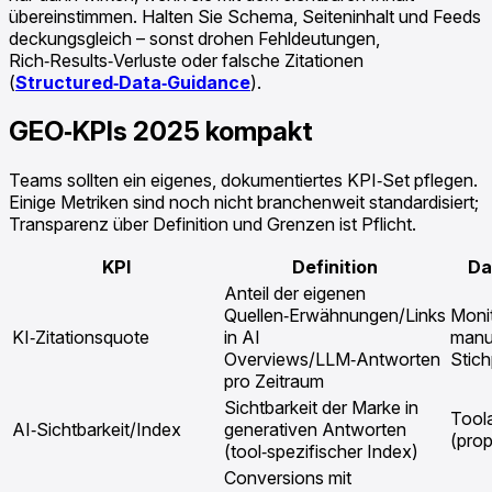
übereinstimmen. Halten Sie Schema, Seiteninhalt und Feeds
deckungsgleich – sonst drohen Fehldeutungen,
Rich‑Results‑Verluste oder falsche Zitationen
(
Structured‑Data‑Guidance
).
GEO‑KPIs 2025 kompakt
Teams sollten ein eigenes, dokumentiertes KPI‑Set pflegen.
Einige Metriken sind noch nicht branchenweit standardisiert;
Transparenz über Definition und Grenzen ist Pflicht.
KPI
Definition
Da
Anteil der eigenen
Quellen‑Erwähnungen/Links
Monit
KI‑Zitationsquote
in AI
manu
Overviews/LLM‑Antworten
Stic
pro Zeitraum
Sichtbarkeit der Marke in
Toola
AI‑Sichtbarkeit/Index
generativen Antworten
(prop
(tool‑spezifischer Index)
Conversions mit