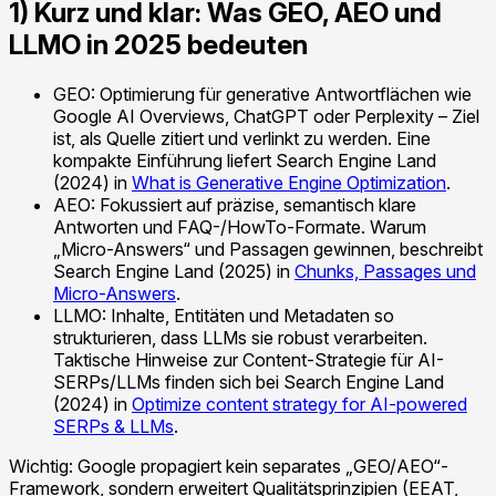
1) Kurz und klar: Was GEO, AEO und
LLMO in 2025 bedeuten
GEO: Optimierung für generative Antwortflächen wie
Google AI Overviews, ChatGPT oder Perplexity – Ziel
ist, als Quelle zitiert und verlinkt zu werden. Eine
kompakte Einführung liefert Search Engine Land
(2024) in
What is Generative Engine Optimization
.
AEO: Fokussiert auf präzise, semantisch klare
Antworten und FAQ-/HowTo-Formate. Warum
„Micro-Answers“ und Passagen gewinnen, beschreibt
Search Engine Land (2025) in
Chunks, Passages und
Micro-Answers
.
LLMO: Inhalte, Entitäten und Metadaten so
strukturieren, dass LLMs sie robust verarbeiten.
Taktische Hinweise zur Content-Strategie für AI-
SERPs/LLMs finden sich bei Search Engine Land
(2024) in
Optimize content strategy for AI-powered
SERPs & LLMs
.
Wichtig: Google propagiert kein separates „GEO/AEO“-
Framework, sondern erweitert Qualitätsprinzipien (EEAT,