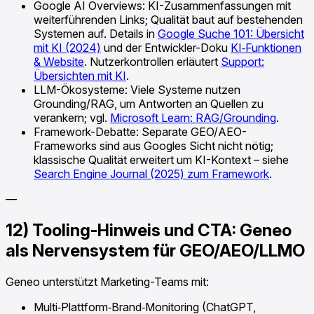
Google AI Overviews: KI-Zusammenfassungen mit
weiterführenden Links; Qualität baut auf bestehenden
Systemen auf. Details in
Google Suche 101: Übersicht
mit KI (2024)
und der Entwickler-Doku
KI‑Funktionen
& Website
. Nutzerkontrollen erläutert
Support:
Übersichten mit KI
.
LLM-Ökosysteme: Viele Systeme nutzen
Grounding/RAG, um Antworten an Quellen zu
verankern; vgl.
Microsoft Learn: RAG/Grounding
.
Framework-Debatte: Separate GEO/AEO-
Frameworks sind aus Googles Sicht nicht nötig;
klassische Qualität erweitert um KI-Kontext – siehe
Search Engine Journal (2025) zum Framework
.
—
12) Tooling-Hinweis und CTA: Geneo
als Nervensystem für GEO/AEO/LLMO
Geneo unterstützt Marketing-Teams mit:
Multi‑Plattform‑Brand‑Monitoring (ChatGPT,