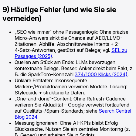
9) Häufige Fehler (und wie Sie sie
vermeiden)
„SEO wie immer“ ohne Passagenlogik: Ohne präzise
Micro-Answers sinkt die Chance auf AEO/LLMO-
Zitationen. Abhilfe: Abschnittsweise Intents + 2–
4‑Satz-Antworten, gestützt auf Belege; vgl.
SEL zu
Passages (2025)
.
Quellen am Stück am Ende: LLMs bevorzugen
kontextnahe Belege. Besser: Anker direkt beim Fakt, z.
B. die SparkToro-Kennzahl
374/1000 Klicks (2024)
.
Unklare Entitäten: Inkonsequente
Marken-/Produktnamen verwirren Modelle. Lösung:
Styleguide + strukturierte Daten.
„One-and-done“-Content: Ohne Refresh-Cadence
verlieren Sie Aktualität – Google verweist fortlaufend
auf Qualitäts-/Spam-Standards; siehe
Search Central
Blog 2024
.
Messung ignorieren: Ohne AI-KPIs bleibt Erfolg
Glückssache. Nutzen Sie ein zentrales Monitoring (z.
B. Geneo) und arbeiten Sie in Sprints.