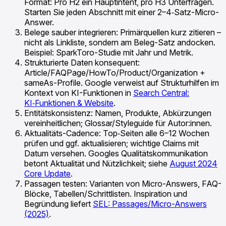
Format: Pro H2 ein Hauptintent, pro H3 Unterfragen.
Starten Sie jeden Abschnitt mit einer 2–4‑Satz-Micro-
Answer.
Belege sauber integrieren: Primärquellen kurz zitieren –
nicht als Linkliste, sondern am Beleg-Satz andocken.
Beispiel: SparkToro-Studie mit Jahr und Metrik.
Strukturierte Daten konsequent:
Article/FAQPage/HowTo/Product/Organization +
sameAs-Profile. Google verweist auf Strukturhilfen im
Kontext von KI-Funktionen in
Search Central:
KI‑Funktionen & Website
.
Entitätskonsistenz: Namen, Produkte, Abkürzungen
vereinheitlichen; Glossar/Styleguide für Autor:innen.
Aktualitäts-Cadence: Top‑Seiten alle 6–12 Wochen
prüfen und ggf. aktualisieren; wichtige Claims mit
Datum versehen. Googles Qualitätskommunikation
betont Aktualität und Nützlichkeit; siehe
August 2024
Core Update
.
Passagen testen: Varianten von Micro-Answers, FAQ-
Blöcke, Tabellen/Schrittlisten. Inspiration und
Begründung liefert
SEL: Passages/Micro-Answers
(2025)
.