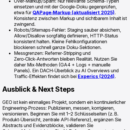
Over‑Markup/Spam: Nur relevante Schema‑Typen
einsetzen und mit der Google‑Doku gegenprüfen,
etwa für
QAPage‑Markup (aktualisiert 2025)
.
Konsistenz zwischen Markup und sichtbarem Inhalt ist
zwingend.
Robots/Sitemaps‑Fehler: Staging sauber absichern,
Allow/Disallow sorgfältig definieren, HTTP‑Status
konsistent halten. Kleine Fehlkonfigurationen
blockieren schnell ganze Doku‑Sektionen.
Messgrenzen: Referrer‑Stripping und
Zero‑Click‑Antworten bleiben Realität. Nutzen Sie
daher Mix‑Methoden (GA4 + Logs + manuelle
Panels). Ein DACH‑Überblick zu AI Overviews und
Traffic‑Effekten findet sich bei
Experics (2024)
.
Ausblick & Next Steps
GEO ist kein einmaliges Projekt, sondern ein kontinuierlicher
Engineering‑Prozess: Publizieren, messen, korrigieren,
versionieren. Beginnen Sie mit 1–2 Schlüsselseiten (z. B.
Produkt‑Übersicht, zentrale API‑Referenz), ergänzen Sie
Abstracts und Evidenzblöcke, validieren Sie