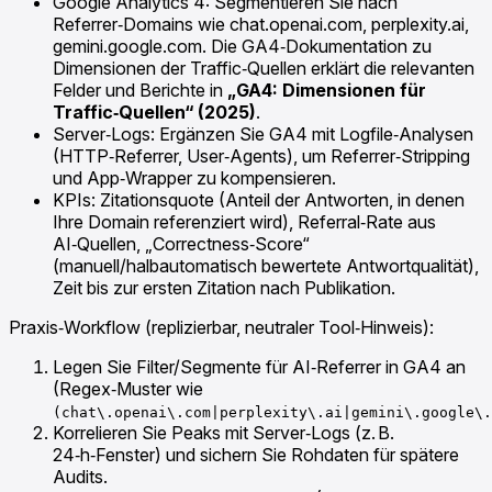
Google Analytics 4: Segmentieren Sie nach
Referrer‑Domains wie chat.openai.com, perplexity.ai,
gemini.google.com. Die GA4‑Dokumentation zu
Dimensionen der Traffic‑Quellen erklärt die relevanten
Felder und Berichte in
„GA4: Dimensionen für
Traffic‑Quellen“ (2025)
.
Server‑Logs: Ergänzen Sie GA4 mit Logfile‑Analysen
(HTTP‑Referrer, User‑Agents), um Referrer‑Stripping
und App‑Wrapper zu kompensieren.
KPIs: Zitationsquote (Anteil der Antworten, in denen
Ihre Domain referenziert wird), Referral‑Rate aus
AI‑Quellen, „Correctness‑Score“
(manuell/halbautomatisch bewertete Antwortqualität),
Zeit bis zur ersten Zitation nach Publikation.
Praxis‑Workflow (replizierbar, neutraler Tool‑Hinweis):
Legen Sie Filter/Segmente für AI‑Referrer in GA4 an
(Regex‑Muster wie
(chat\.openai\.com|perplexity\.ai|gemini\.google\.
Korrelieren Sie Peaks mit Server‑Logs (z. B.
24‑h‑Fenster) und sichern Sie Rohdaten für spätere
Audits.