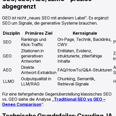
abgegrenzt
GEO ist nicht „neues SEO mit anderem Label“. Es ergänzt
SEO um Signale, die generative Systeme brauchen.
Disziplin
Primäres Ziel
Kernsignale
Rankings und
On‑Page, Technik, Backlinks,
SEO
P
Klick‑Traffic
CWV
Zitationen in
Entitäten, Evidenz,
Z
GEO
generativen
strukturierte, zitierfähige
i
Antworten
Inhalte
Direkte
A
AEO
FAQ/HowTo/Q&A‑Strukturen
Antwort‑Extraktion
S
Outputqualität in
Chunking, Semantik,
LLMO
H
LLM/RAG
Retrieval‑Signale
Für eine tiefergehende Gegenüberstellung klassisches SEO
vs. GEO siehe die Analyse „
Traditional SEO vs GEO –
Geneo Comparison
“.
Technische Grundpfeiler: Crawling, IA,