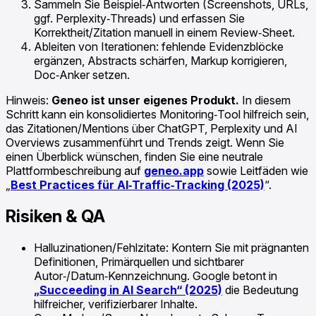
Sammeln Sie Beispiel‑Antworten (Screenshots, URLs,
ggf. Perplexity‑Threads) und erfassen Sie
Korrektheit/Zitation manuell in einem Review‑Sheet.
Ableiten von Iterationen: fehlende Evidenzblöcke
ergänzen, Abstracts schärfen, Markup korrigieren,
Doc‑Anker setzen.
Hinweis:
Geneo ist unser eigenes Produkt.
In diesem
Schritt kann ein konsolidiertes Monitoring‑Tool hilfreich sein,
das Zitationen/Mentions über ChatGPT, Perplexity und AI
Overviews zusammenführt und Trends zeigt. Wenn Sie
einen Überblick wünschen, finden Sie eine neutrale
Plattformbeschreibung auf
geneo.app
sowie Leitfäden wie
„
Best Practices für AI‑Traffic‑Tracking (2025)
“.
Risiken & QA
Halluzinationen/Fehlzitate: Kontern Sie mit prägnanten
Definitionen, Primärquellen und sichtbarer
Autor‑/Datum‑Kennzeichnung. Google betont in
„Succeeding in AI Search“ (2025)
die Bedeutung
hilfreicher, verifizierbarer Inhalte.