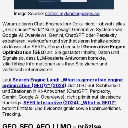
Image Source:
statics.mylandingpages.co
Warum zitieren Chat-Engines Ihre Doku nicht – obwohl alles
„SEO‑sauber“ wirkt? Kurz gesagt: Generative Systeme wie
Google AI Overviews, Gemini, ChatGPT oder Perplexity
extrahieren, verknüpfen und synthetisieren Inhalte anders
als klassische SERPs. Genau hier setzt
Generative Engine
Optimization (GEO)
an: Sie gestaltet Inhalte, Daten und
Signale so, dass LLM‑basierte Antworten korrekte,
zitierfähige Informationen aus Ihrer Site ziehen und
verlässlich referenzieren.
Laut
Search Engine Land: „What is generative engine
optimization (GEO)?“ (2024)
zielt GEO auf Sichtbarkeit
und Zitationen in KI‑Antworten (ChatGPT, Perplexity,
Gemini, Google AI Overviews), nicht primär auf klassische
Rankings.
SEER Interactive (2024): „What is GEO?“
betont Entitäts‑ und Evidenzsignale sowie kontinuierliches
Tracking.
GEO, SEO, AEO, LLMO – präzise