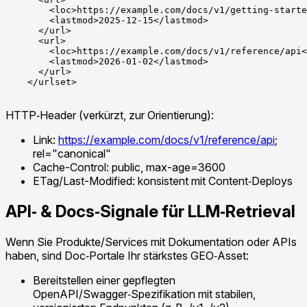
        <loc>https://example.com/docs/v1/getting-starte
        <lastmod>2025-12-15</lastmod>

      </url>

      <url>

        <loc>https://example.com/docs/v1/reference/api<
        <lastmod>2026-01-02</lastmod>

      </url>

    </urlset>

HTTP‑Header (verkürzt, zur Orientierung):
Link:
https://example.com/docs/v1/reference/api
;
rel="canonical"
Cache-Control: public, max-age=3600
ETag/Last-Modified: konsistent mit Content‑Deploys
API‑ & Docs‑Signale für LLM‑Retrieval
Wenn Sie Produkte/Services mit Dokumentation oder APIs
haben, sind Doc‑Portale Ihr stärkstes GEO‑Asset:
Bereitstellen einer gepflegten
OpenAPI/Swagger‑Spezifikation mit stabilen,