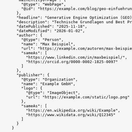
        "@type": "WebPage",

        "@id": "https://example.com/blog/geo-einfuehrun
      },

      "headline": "Generative Engine Optimization (GEO)
      "description": "Technische Grundlagen und Best Pr
      "datePublished": "2025-11-18",

      "dateModified": "2026-01-02",

      "author": {

        "@type": "Person",

        "name": "Max Beispiel",

        "url": "https://example.com/autoren/max-beispie
        "sameAs": [

          "https://www.linkedin.com/in/maxbeispiel/",

          "https://orcid.org/0000-0002-1825-0097"

        ]

      },

      "publisher": {

        "@type": "Organization",

        "name": "Example GmbH",

        "logo": {

          "@type": "ImageObject",

          "url": "https://example.com/static/logo.png"

        },

        "sameAs": [

          "https://en.wikipedia.org/wiki/Example",

          "https://www.wikidata.org/wiki/Q12345"

        ]

      }

    }
