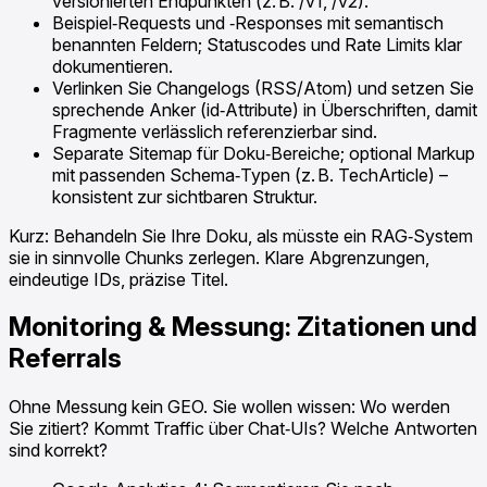
versionierten Endpunkten (z. B. /v1, /v2).
Beispiel‑Requests und ‑Responses mit semantisch
benannten Feldern; Statuscodes und Rate Limits klar
dokumentieren.
Verlinken Sie Changelogs (RSS/Atom) und setzen Sie
sprechende Anker (id‑Attribute) in Überschriften, damit
Fragmente verlässlich referenzierbar sind.
Separate Sitemap für Doku‑Bereiche; optional Markup
mit passenden Schema‑Typen (z. B. TechArticle) –
konsistent zur sichtbaren Struktur.
Kurz: Behandeln Sie Ihre Doku, als müsste ein RAG‑System
sie in sinnvolle Chunks zerlegen. Klare Abgrenzungen,
eindeutige IDs, präzise Titel.
Monitoring & Messung: Zitationen und
Referrals
Ohne Messung kein GEO. Sie wollen wissen: Wo werden
Sie zitiert? Kommt Traffic über Chat‑UIs? Welche Antworten
sind korrekt?