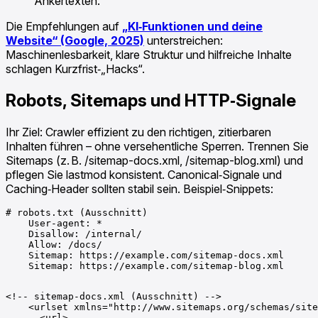
Ankertexten.
Die Empfehlungen auf
„KI‑Funktionen und deine
Website“ (Google, 2025)
unterstreichen:
Maschinenlesbarkeit, klare Struktur und hilfreiche Inhalte
schlagen Kurzfrist‑„Hacks“.
Robots, Sitemaps und HTTP‑Signale
Ihr Ziel: Crawler effizient zu den richtigen, zitierbaren
Inhalten führen – ohne versehentliche Sperren. Trennen Sie
Sitemaps (z. B. /sitemap-docs.xml, /sitemap-blog.xml) und
pflegen Sie lastmod konsistent. Canonical‑Signale und
Caching‑Header sollten stabil sein. Beispiel‑Snippets:
# robots.txt (Ausschnitt)

    User-agent: *

    Disallow: /internal/

    Allow: /docs/

    Sitemap: https://example.com/sitemap-docs.xml

    Sitemap: https://example.com/sitemap-blog.xml

<!-- sitemap-docs.xml (Ausschnitt) -->

    <urlset xmlns="http://www.sitemaps.org/schemas/site
      <url>
