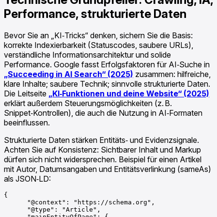
Performance, strukturierte Daten
Bevor Sie an „KI‑Tricks“ denken, sichern Sie die Basis:
korrekte Indexierbarkeit (Statuscodes, saubere URLs),
verständliche Informationsarchitektur und solide
Performance. Google fasst Erfolgsfaktoren für AI‑Suche in
„Succeeding in AI Search“ (2025)
zusammen: hilfreiche,
klare Inhalte; saubere Technik; sinnvolle strukturierte Daten.
Die Leitseite
„KI‑Funktionen und deine Website“ (2025)
erklärt außerdem Steuerungsmöglichkeiten (z. B.
Snippet‑Kontrollen), die auch die Nutzung in AI‑Formaten
beeinflussen.
Strukturierte Daten stärken Entitäts‑ und Evidenzsignale.
Achten Sie auf Konsistenz: Sichtbarer Inhalt und Markup
dürfen sich nicht widersprechen. Beispiel für einen Artikel
mit Autor, Datumsangaben und Entitätsverlinkung (sameAs)
als JSON‑LD:
{

      "@context": "https://schema.org",

      "@type": "Article",

      "mainEntityOfPage": {
