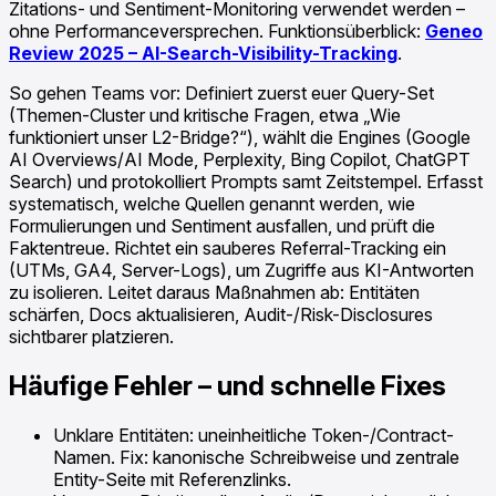
Zitations- und Sentiment-Monitoring verwendet werden –
ohne Performanceversprechen. Funktionsüberblick:
Geneo
Review 2025 – AI-Search-Visibility-Tracking
.
So gehen Teams vor: Definiert zuerst euer Query-Set
(Themen-Cluster und kritische Fragen, etwa „Wie
funktioniert unser L2-Bridge?“), wählt die Engines (Google
AI Overviews/AI Mode, Perplexity, Bing Copilot, ChatGPT
Search) und protokolliert Prompts samt Zeitstempel. Erfasst
systematisch, welche Quellen genannt werden, wie
Formulierungen und Sentiment ausfallen, und prüft die
Faktentreue. Richtet ein sauberes Referral-Tracking ein
(UTMs, GA4, Server-Logs), um Zugriffe aus KI-Antworten
zu isolieren. Leitet daraus Maßnahmen ab: Entitäten
schärfen, Docs aktualisieren, Audit-/Risk-Disclosures
sichtbarer platzieren.
Häufige Fehler – und schnelle Fixes
Unklare Entitäten: uneinheitliche Token-/Contract-
Namen. Fix: kanonische Schreibweise und zentrale
Entity-Seite mit Referenzlinks.