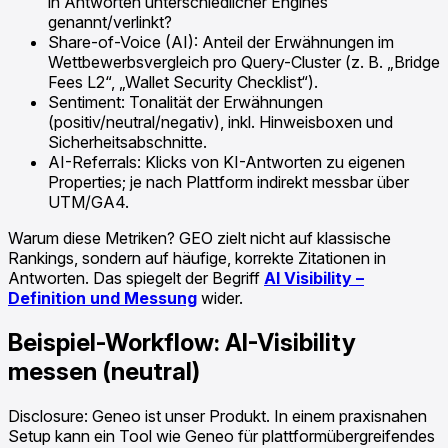
in Antworten unterschiedlicher Engines
genannt/verlinkt?
Share-of-Voice (AI): Anteil der Erwähnungen im
Wettbewerbsvergleich pro Query-Cluster (z. B. „Bridge
Fees L2“, „Wallet Security Checklist“).
Sentiment: Tonalität der Erwähnungen
(positiv/neutral/negativ), inkl. Hinweisboxen und
Sicherheitsabschnitte.
AI-Referrals: Klicks von KI-Antworten zu eigenen
Properties; je nach Plattform indirekt messbar über
UTM/GA4.
Warum diese Metriken? GEO zielt nicht auf klassische
Rankings, sondern auf häufige, korrekte Zitationen in
Antworten. Das spiegelt der Begriff
AI Visibility –
Definition und Messung
wider.
Beispiel-Workflow: AI-Visibility
messen (neutral)
Disclosure: Geneo ist unser Produkt. In einem praxisnahen
Setup kann ein Tool wie Geneo für plattformübergreifendes