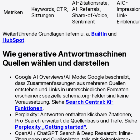
AI-Zitationsrate,
AIO-
Keywords, CTR,
AI-Referrals,
Impressio
Metriken
Sitzungen
Share-of-Voice,
Link-
Sentiment
Einblendu
Weiterführende Grundlagen liefern u. a.
BuiltIn
und
HubSpot
.
Wie generative Antwortmaschinen
Quellen wählen und darstellen
Google AI Overviews/AI Mode: Google beschreibt,
dass Zusammenfassungen aus mehreren Quellen
entstehen und Links in unterschiedlichen Formaten
erscheinen; spezielle schema.org-Felder sind keine
Voraussetzung. Siehe
Search Central: KI-
Funktionen
.
Perplexity: Antworten enthalten klickbare Zitationen;
Pro Search erweitert die Quellenbasis und Tiefe. Siehe
Perplexity „Getting started“
.
OpenAI / ChatGPT Search & Deep Research: Inline-
Zitierungen und Quellenlisten, teils mit Seitenleisten-