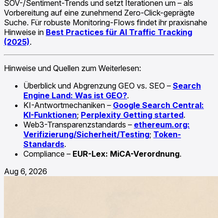
SOV-/Sentiment-Trends und setzt Iterationen um – als
Vorbereitung auf eine zunehmend Zero-Click-geprägte
Suche. Für robuste Monitoring-Flows findet ihr praxisnahe
Hinweise in
Best Practices für AI Traffic Tracking
(2025)
.
Hinweise und Quellen zum Weiterlesen:
Überblick und Abgrenzung GEO vs. SEO –
Search
Engine Land: Was ist GEO?
.
KI-Antwortmechaniken –
Google Search Central:
KI-Funktionen
;
Perplexity Getting started
.
Web3-Transparenzstandards –
ethereum.org:
Verifizierung/Sicherheit/Testing
;
Token-
Standards
.
Compliance –
EUR-Lex: MiCA-Verordnung
.
Aug 6, 2026