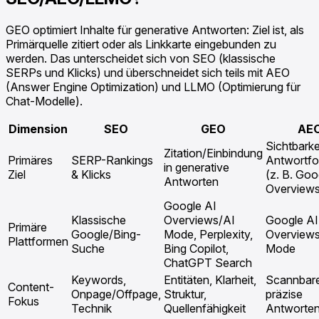
GEO optimiert Inhalte für generative Antworten: Ziel ist, als
Primärquelle zitiert oder als Linkkarte eingebunden zu
werden. Das unterscheidet sich von SEO (klassische
SERPs und Klicks) und überschneidet sich teils mit AEO
(Answer Engine Optimization) und LLMO (Optimierung für
Chat-Modelle).
Dimension
SEO
GEO
AE
Sichtbarkei
Zitation/Einbindung
Primäres
SERP-Rankings
Antwortfo
in generative
Ziel
& Klicks
(z. B. Goo
Antworten
Overviews
Google AI
Klassische
Overviews/AI
Google AI
Primäre
Google/Bing-
Mode, Perplexity,
Overviews
Plattformen
Suche
Bing Copilot,
Mode
ChatGPT Search
Keywords,
Entitäten, Klarheit,
Scannbare
Content-
Onpage/Offpage,
Struktur,
präzise
Fokus
Technik
Quellenfähigkeit
Antworte