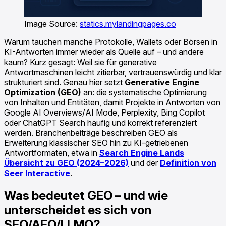
Image Source:
statics.mylandingpages.co
Warum tauchen manche Protokolle, Wallets oder Börsen in
KI-Antworten immer wieder als Quelle auf – und andere
kaum? Kurz gesagt: Weil sie für generative
Antwortmaschinen leicht zitierbar, vertrauenswürdig und klar
strukturiert sind. Genau hier setzt
Generative Engine
Optimization (GEO)
an: die systematische Optimierung
von Inhalten und Entitäten, damit Projekte in Antworten von
Google AI Overviews/AI Mode, Perplexity, Bing Copilot
oder ChatGPT Search häufig und korrekt referenziert
werden. Branchenbeiträge beschreiben GEO als
Erweiterung klassischer SEO hin zu KI-getriebenen
Antwortformaten, etwa in
Search Engine Lands
Übersicht zu GEO (2024–2026)
und der
Definition von
Seer Interactive
.
Was bedeutet GEO – und wie
unterscheidet es sich von
SEO/AEO/LLMO?